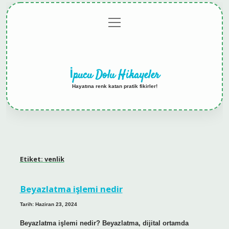
menüyü
Anasayfa
Gizlilik
Yasal
Hakkımızda
aç
Politikası
Uyarı
İpucu Dolu Hikayeler
Hayatına renk katan pratik fikirler!
Etiket:
venlik
Beyazlatma işlemi nedir
Tarih: Haziran 23, 2024
Beyazlatma işlemi nedir? Beyazlatma, dijital ortamda