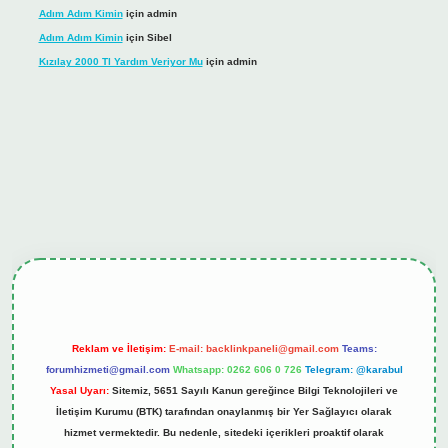
Adım Adım Kimin
için
admin
Adım Adım Kimin
için
Sibel
Kızılay 2000 Tl Yardım Veriyor Mu
için
admin
hiltonbet güncel giriş
tulipbet.online
Reklam ve İletişim:
E-mail:
backlinkpaneli@gmail.com
Teams:
forumhizmeti@gmail.com
Whatsapp: 0262 606 0 726
Telegram: @karabul
Yasal Uyarı:
Sitemiz, 5651 Sayılı Kanun gereğince Bilgi Teknolojileri ve
İletişim Kurumu (BTK) tarafından onaylanmış bir Yer Sağlayıcı olarak
hizmet vermektedir. Bu nedenle, sitedeki içerikleri proaktif olarak