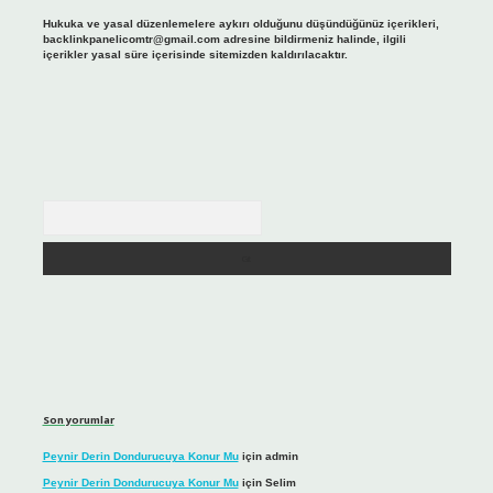
Hukuka ve yasal düzenlemelere aykırı olduğunu düşündüğünüz içerikleri,
backlinkpanelicomtr@gmail.com
adresine bildirmeniz halinde, ilgili
içerikler yasal süre içerisinde sitemizden kaldırılacaktır.
Arama
Son yorumlar
Peynir Derin Dondurucuya Konur Mu
için
admin
Peynir Derin Dondurucuya Konur Mu
için
Selim