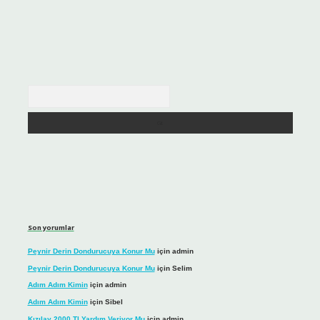
Arama
Son yorumlar
Peynir Derin Dondurucuya Konur Mu
için
admin
Peynir Derin Dondurucuya Konur Mu
için
Selim
Adım Adım Kimin
için
admin
Adım Adım Kimin
için
Sibel
Kızılay 2000 Tl Yardım Veriyor Mu
için
admin