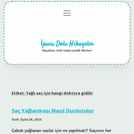
menüyü
Anasayfa
Gizlilik
Yasal
Hakkımızda
aç
Politikası
Uyarı
İpucu Dolu Hikayeler
Hayatına renk katan pratik fikirler!
Etiket:
Yağlı saç için hangi doktora gidilir
Saç Yağlanması Nasıl Durdurulur
Tarih: Eylül 28, 2024
Çabuk yağlanan saçlar için ne yapılmalı? Saçınızı her