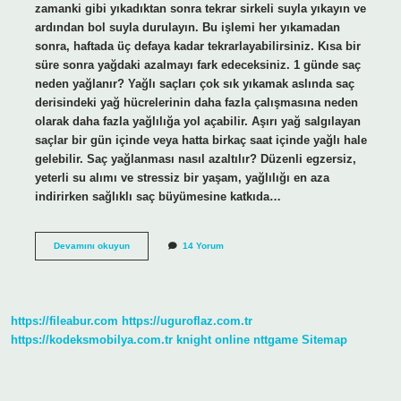
zamanki gibi yıkadıktan sonra tekrar sirkeli suyla yıkayın ve
ardından bol suyla durulayın. Bu işlemi her yıkamadan
sonra, haftada üç defaya kadar tekrarlayabilirsiniz. Kısa bir
süre sonra yağdaki azalmayı fark edeceksiniz. 1 günde saç
neden yağlanır? Yağlı saçları çok sık yıkamak aslında saç
derisindeki yağ hücrelerinin daha fazla çalışmasına neden
olarak daha fazla yağlılığa yol açabilir. Aşırı yağ salgılayan
saçlar bir gün içinde veya hatta birkaç saat içinde yağlı hale
gelebilir. Saç yağlanması nasıl azaltılır? Düzenli egzersiz,
yeterli su alımı ve stressiz bir yaşam, yağlılığı en aza
indirirken sağlıklı saç büyümesine katkıda…
Saç
Devamını okuyun
14 Yorum
Yağlanması
Nasıl
Durdurulur
https://fileabur.com
https://uguroflaz.com.tr
https://kodeksmobilya.com.tr
knight online
nttgame
Sitemap