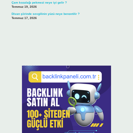
Çam kozalağı pekmezi neye iyi gelir ?
Temmuz 19, 2026
Divan şiirinde sevgilinin yüzü neye benzetilir ?
Temmuz 17, 2026