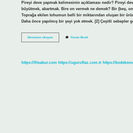
Pireyi deve yapmak kelimesinin açıklaması nedir? Pireyi d
büyütmek, abartmak. Bire on vermek ne demek? Bir (beş, on,
Toprağa ekilen tohumun belli bir miktarından oluşan bir ür
Daha önce yapılmış bir şeyi yok etmek. [2] Çeşitli sebeple
Bire
Devamını okuyun
Yorum Bırak
Bin
Katmak
Anlamı
Nedir
https://fileabur.com
https://uguroflaz.com.tr
https://kodeksm