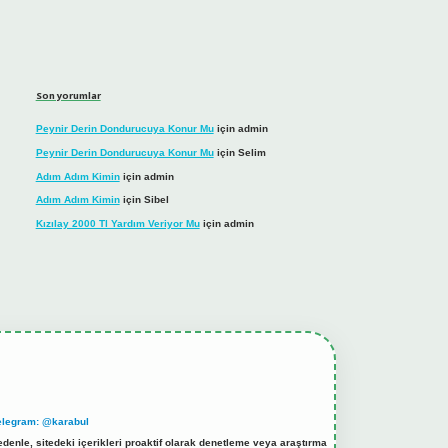
Son yorumlar
Peynir Derin Dondurucuya Konur Mu
için
admin
Peynir Derin Dondurucuya Konur Mu
için
Selim
Adım Adım Kimin
için
admin
Adım Adım Kimin
için
Sibel
Kızılay 2000 Tl Yardım Veriyor Mu
için
admin
elegram: @karabul
denle, sitedeki içerikleri proaktif olarak denetleme veya araştırma