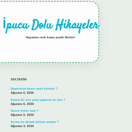
İpucu Dolu Hikayeler
Hayatına renk katan pratik fikirler!
Sidebar
hiltonbet güncel giriş
tulipbet.online
Son Yazılar
Depresyon tanısı nasıl konulur ?
Ağustos 6, 2026
Kumru bir eve yuva yaparsa ne olur ?
Ağustos 6, 2026
Avene kimin malı ?
Ağustos 5, 2026
Acıma ne demek kelime anlamı ?
Ağustos 3, 2026