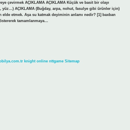
eveye çevirmek AÇIKLAMA AÇIKLAMA Küçük ve basit bir olayı
 yüz…) AÇIKLAMA (Buğday, arpa, nohut, fasulye gibi ürünler için)
ün elde etmek. Aşa su katmak deyiminin anlamı nedir? [1] baxban
r göstererek tamamlanmaya…
obilya.com.tr
knight online
nttgame
Sitemap