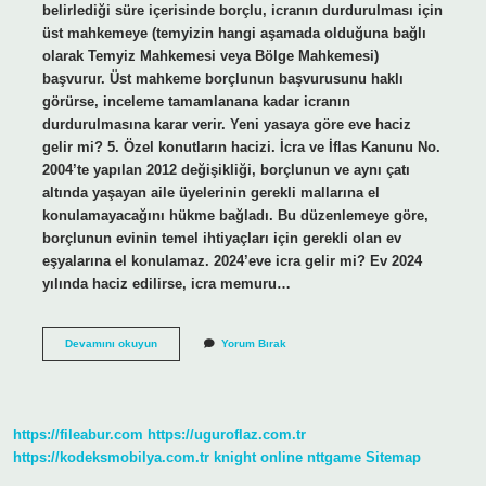
belirlediği süre içerisinde borçlu, icranın durdurulması için
üst mahkemeye (temyizin hangi aşamada olduğuna bağlı
olarak Temyiz Mahkemesi veya Bölge Mahkemesi)
başvurur. Üst mahkeme borçlunun başvurusunu haklı
görürse, inceleme tamamlanana kadar icranın
durdurulmasına karar verir. Yeni yasaya göre eve haciz
gelir mi? 5. Özel konutların hacizi. İcra ve İflas Kanunu No.
2004’te yapılan 2012 değişikliği, borçlunun ve aynı çatı
altında yaşayan aile üyelerinin gerekli mallarına el
konulamayacağını hükme bağladı. Bu düzenlemeye göre,
borçlunun evinin temel ihtiyaçları için gerekli olan ev
eşyalarına el konulamaz. 2024’eve icra gelir mi? Ev 2024
yılında haciz edilirse, icra memuru…
Eve
Devamını okuyun
Yorum Bırak
Gelen
Icra
Nasıl
Durdurulur
https://fileabur.com
https://uguroflaz.com.tr
https://kodeksmobilya.com.tr
knight online
nttgame
Sitemap