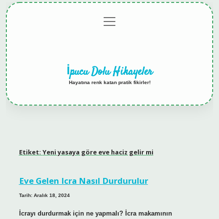
menüyü
Anasayfa
Gizlilik
Yasal
Hakkımızda
aç
Politikası
Uyarı
İpucu Dolu Hikayeler
Hayatına renk katan pratik fikirler!
Etiket:
Yeni yasaya göre eve haciz gelir mi
Eve Gelen Icra Nasıl Durdurulur
Tarih: Aralık 18, 2024
İcrayı durdurmak için ne yapmalı? İcra makamının