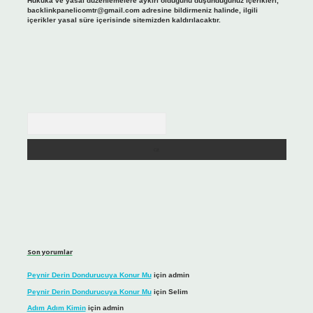
Hukuka ve yasal düzenlemelere aykırı olduğunu düşündüğünüz içerikleri,
backlinkpanelicomtr@gmail.com
adresine bildirmeniz halinde, ilgili
içerikler yasal süre içerisinde sitemizden kaldırılacaktır.
Arama
Son yorumlar
Peynir Derin Dondurucuya Konur Mu
için
admin
Peynir Derin Dondurucuya Konur Mu
için
Selim
Adım Adım Kimin
için
admin