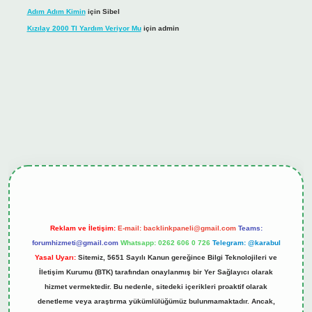
Adım Adım Kimin
için
Sibel
Kızılay 2000 Tl Yardım Veriyor Mu
için
admin
iş
tulipbet.online
Reklam ve İletişim:
E-mail:
backlinkpaneli@gmail.com
Teams:
forumhizmeti@gmail.com
Whatsapp: 0262 606 0 726
Telegram: @karabul
Yasal Uyarı:
Sitemiz, 5651 Sayılı Kanun gereğince Bilgi Teknolojileri ve
İletişim Kurumu (BTK) tarafından onaylanmış bir Yer Sağlayıcı olarak
hizmet vermektedir. Bu nedenle, sitedeki içerikleri proaktif olarak
denetleme veya araştırma yükümlülüğümüz bulunmamaktadır. Ancak,