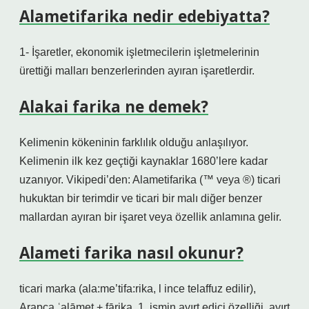
Alametifarika nedir edebiyatta?
1- İşaretler, ekonomik işletmecilerin işletmelerinin
ürettiği malları benzerlerinden ayıran işaretlerdir.
Alakai farika ne demek?
Kelimenin kökeninin farklılık olduğu anlaşılıyor.
Kelimenin ilk kez geçtiği kaynaklar 1680’lere kadar
uzanıyor. Vikipedi’den: Alametifarika (™ veya ®) ticari
hukuktan bir terimdir ve ticari bir malı diğer benzer
mallardan ayıran bir işaret veya özellik anlamına gelir.
Alameti farika nasıl okunur?
ticari marka (ala:me’tifa:rika, l ince telaffuz edilir),
Arapça ʿalāmet + fāriḳa. 1. ismin ayırt edici özelliği, ayırt