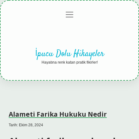
menüyü
Anasayfa
Gizlilik
Yasal
Hakkımızda
aç
Politikası
Uyarı
İpucu Dolu Hikayeler
Hayatına renk katan pratik fikirler!
Alameti Farika Hukuku Nedir
Tarih: Ekim 28, 2024