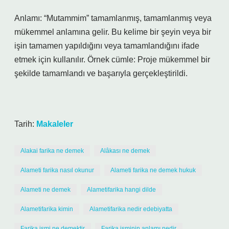
Anlamı: “Mutammim” tamamlanmış, tamamlanmış veya
mükemmel anlamına gelir. Bu kelime bir şeyin veya bir
işin tamamen yapıldığını veya tamamlandığını ifade
etmek için kullanılır. Örnek cümle: Proje mükemmel bir
şekilde tamamlandı ve başarıyla gerçekleştirildi.
Tarih:
Makaleler
Alakai farika ne demek
Alâkası ne demek
Alameti farika nasıl okunur
Alameti farika ne demek hukuk
Alameti ne demek
Alametifarika hangi dilde
Alametifarika kimin
Alametifarika nedir edebiyatta
Farika ismi ne demektir
Farika isminin anlamı nedir