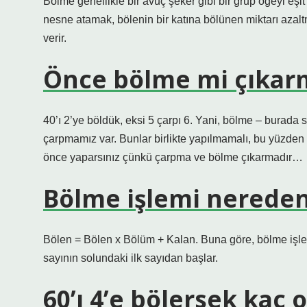
Bölme genellikle bir avuç şeker gibi bir grup öğeyi eşit
nesne atamak, bölenin bir katına bölünen miktarı azal
verir.
Önce bölme mi çıkar
40’ı 2’ye böldük, eksi 5 çarpı 6. Yani, bölme – burad
çarpmamız var. Bunlar birlikte yapılmamalı, bu yüzden
önce yaparsınız çünkü çarpma ve bölme çıkarmadır…
Bölme işlemi nereden
Bölen = Bölen x Bölüm + Kalan. Buna göre, bölme işle
sayının solundaki ilk sayıdan başlar.
60’ı 4’e bölersek kaç 