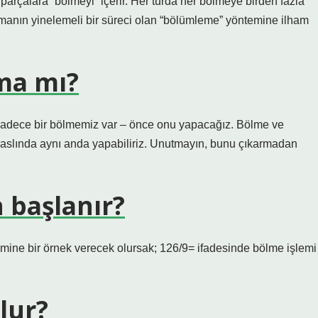
 parçalara “bölmeyi” içerir. Her turda her bölmeye birden fazla
tmanın yinelemeli bir süreci olan “bölümleme” yöntemine ilham
ma mı?
a sadece bir bölmemiz var – önce onu yapacağız. Bölme ve
 aslında aynı anda yapabiliriz. Unutmayın, bunu çıkarmadan
 başlanır?
mine bir örnek verecek olursak; 126/9= ifadesinde bölme işlemi
olur?