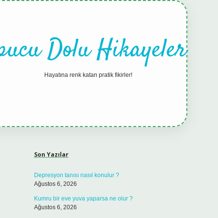
pucu Dolu Hikayeler
Hayatına renk katan pratik fikirler!
Sidebar
hiltonbet güncel giriş
tul
Son Yazılar
Depresyon tanısı nasıl konulur ?
Ağustos 6, 2026
Kumru bir eve yuva yaparsa ne olur ?
Ağustos 6, 2026