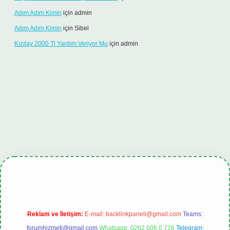
Adım Adım Kimin
için
admin
Adım Adım Kimin
için
Sibel
Kızılay 2000 Tl Yardım Veriyor Mu
için
admin
.online
Reklam ve İletişim:
E-mail:
backlinkpaneli@gmail.com
Teams:
forumhizmeti@gmail.com
Whatsapp: 0262 606 0 726
Telegram: