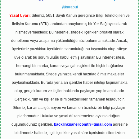
@karabul
Yasal Uyarı:
Sitemiz, 5651 Sayılı Kanun gereğince Bilgi Teknolojileri ve
İletişim Kurumu (BTK) tarafından onaylanmış bir Yer Sağlayıcı olarak
hizmet vermektedir. Bu nedenle, sitedeki içerikleri proaktif olarak
denetleme veya araştırma yükümlülüğümüz bulunmamaktadır. Ancak,
üyelerimiz yazdıkları içeriklerin sorumluluğunu taşımakta olup, siteye
üye olarak bu sorumluluğu kabul etmiş sayılırlar. Bu internet sitesi,
herhangi bir marka, kurum veya şahıs şirketi ile hiçbir bağlantısı
bulunmamaktadır. Sitede yalnızca kendi hazırladığımız makaleler
paylaşılmaktadır. Burada yer alan içerikler haber niteliği taşımamakta
olup, gerçek kurum ve kişiler hakkında paylaşım yapılmamaktadır.
Gerçek kurum ve kişiler ile isim benzerlikleri tamamen tesadüfidir.
Sitemiz, kar amacı gütmeyen ve tamamen ücretsiz bir bilgi paylaşım
platformudur. Hukuka ve yasal düzenlemelere aykırı olduğunu
düşündüğünüz içerikleri,
backlinkpanelicomtr@gmail.com
adresine
bildirmeniz halinde, ilgili içerikler yasal süre içerisinde sitemizden