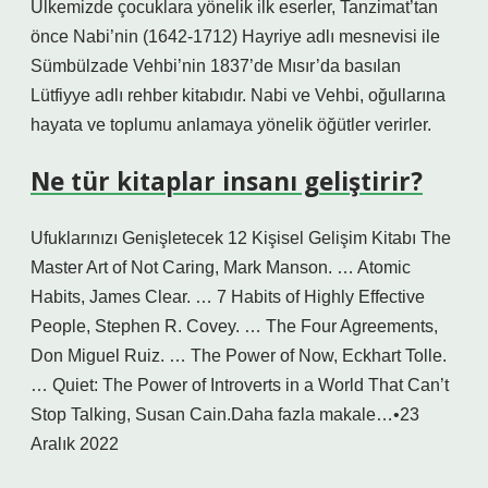
Ülkemizde çocuklara yönelik ilk eserler, Tanzimat’tan
önce Nabi’nin (1642-1712) Hayriye adlı mesnevisi ile
Sümbülzade Vehbi’nin 1837’de Mısır’da basılan
Lütfiyye adlı rehber kitabıdır. Nabi ve Vehbi, oğullarına
hayata ve toplumu anlamaya yönelik öğütler verirler.
Ne tür kitaplar insanı geliştirir?
Ufuklarınızı Genişletecek 12 Kişisel Gelişim Kitabı The
Master Art of Not Caring, Mark Manson. … Atomic
Habits, James Clear. … 7 Habits of Highly Effective
People, Stephen R. Covey. … The Four Agreements,
Don Miguel Ruiz. … The Power of Now, Eckhart Tolle.
… Quiet: The Power of Introverts in a World That Can’t
Stop Talking, Susan Cain.Daha fazla makale…•23
Aralık 2022