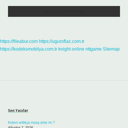
https://fileabur.com
https://uguroflaz.com.tr
https://kodeksmobilya.com.tr
knight online
nttgame
Sitemap
Sidebar
Son Yazılar
Kıdem arttıkça maaş artar mı ?
Ağustos 7, 2026