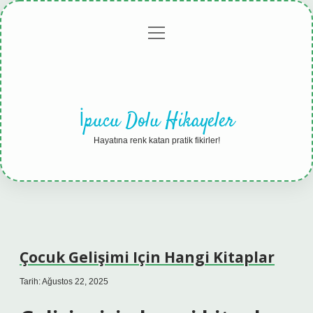
menüyü
Anasayfa
Gizlilik
Yasal
Hakkımızda
aç
Politikası
Uyarı
İpucu Dolu Hikayeler
Hayatına renk katan pratik fikirler!
Çocuk Gelişimi Için Hangi Kitaplar
Tarih: Ağustos 22, 2025