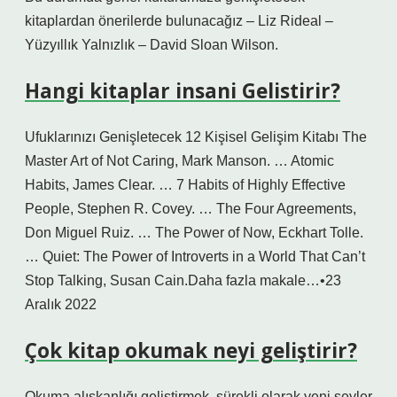
kitaplardan önerilerde bulunacağız – Liz Rideal –
Yüzyıllık Yalnızlık – David Sloan Wilson.
Hangi kitaplar insani Gelistirir?
Ufuklarınızı Genişletecek 12 Kişisel Gelişim Kitabı The
Master Art of Not Caring, Mark Manson. … Atomic
Habits, James Clear. … 7 Habits of Highly Effective
People, Stephen R. Covey. … The Four Agreements,
Don Miguel Ruiz. … The Power of Now, Eckhart Tolle.
… Quiet: The Power of Introverts in a World That Can’t
Stop Talking, Susan Cain.Daha fazla makale…•23
Aralık 2022
Çok kitap okumak neyi geliştirir?
Okuma alışkanlığı geliştirmek, sürekli olarak yeni şeyler