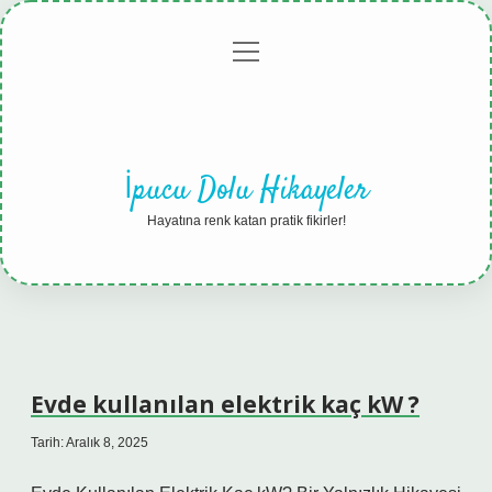
menüyü
Anasayfa
Gizlilik
Yasal
Hakkımızda
aç
Politikası
Uyarı
İpucu Dolu Hikayeler
Hayatına renk katan pratik fikirler!
Evde kullanılan elektrik kaç kW ?
Tarih: Aralık 8, 2025