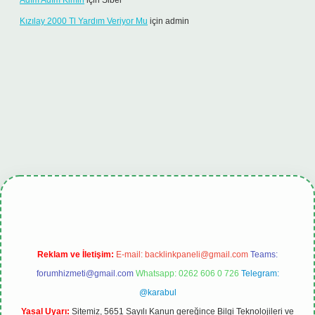
Adım Adım Kimin
için
Sibel
Kızılay 2000 Tl Yardım Veriyor Mu
için
admin
iriş
tulipbet.online
Reklam ve İletişim:
E-mail:
backlinkpaneli@gmail.com
Teams:
forumhizmeti@gmail.com
Whatsapp: 0262 606 0 726
Telegram:
@karabul
Yasal Uyarı:
Sitemiz, 5651 Sayılı Kanun gereğince Bilgi Teknolojileri ve