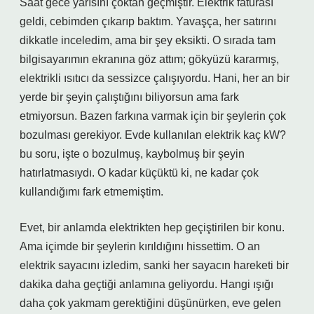
Saat gece yarısını çoktan geçmiştir. Elektrik faturası
geldi, cebimden çıkarıp baktım. Yavaşça, her satırını
dikkatle inceledim, ama bir şey eksikti. O sırada tam
bilgisayarımın ekranına göz attım; gökyüzü kararmış,
elektrikli ısıtıcı da sessizce çalışıyordu. Hani, her an bir
yerde bir şeyin çalıştığını biliyorsun ama fark
etmiyorsun. Bazen farkına varmak için bir şeylerin çok
bozulması gerekiyor. Evde kullanılan elektrik kaç kW?
bu soru, işte o bozulmuş, kaybolmuş bir şeyin
hatırlatmasıydı. O kadar küçüktü ki, ne kadar çok
kullandığımı fark etmemiştim.
Evet, bir anlamda elektrikten hep geçiştirilen bir konu.
Ama içimde bir şeylerin kırıldığını hissettim. O an
elektrik sayacını izledim, sanki her sayacın hareketi bir
dakika daha geçtiği anlamına geliyordu. Hangi ışığı
daha çok yakmam gerektiğini düşünürken, eve gelen