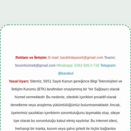
tulipbet.online
Reklam ve İletişim:
E-mail:
backlinkpaneli@gmail.com
Teams:
forumhizmeti@gmail.com
Whatsapp: 0262 606 0 726
Telegram:
@karabul
Yasal Uyarı:
Sitemiz, 5651 Sayılı Kanun gereğince Bilgi Teknolojileri ve
İletişim Kurumu (BTK) tarafından onaylanmış bir Yer Sağlayıcı olarak
hizmet vermektedir. Bu nedenle, sitedeki içerikleri proaktif olarak
denetleme veya araştırma yükümlülüğümüz bulunmamaktadır. Ancak,
üyelerimiz yazdıkları içeriklerin sorumluluğunu taşımakta olup, siteye
üye olarak bu sorumluluğu kabul etmiş sayılırlar. Bu internet sitesi,
herhangi bir marka, kurum veya şahıs şirketi ile hiçbir bağlantısı