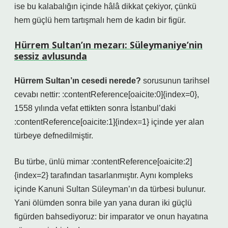
ise bu kalabalığın içinde hâlâ dikkat çekiyor, çünkü
hem güçlü hem tartışmalı hem de kadın bir figür.
Hürrem Sultan’ın mezarı: Süleymaniye’nin
sessiz avlusunda
Hürrem Sultan’ın cesedi nerede?
sorusunun tarihsel
cevabı nettir: :contentReference[oaicite:0]{index=0},
1558 yılında vefat ettikten sonra İstanbul’daki
:contentReference[oaicite:1]{index=1} içinde yer alan
türbeye defnedilmiştir.
Bu türbe, ünlü mimar :contentReference[oaicite:2]
{index=2} tarafından tasarlanmıştır. Aynı kompleks
içinde Kanuni Sultan Süleyman’ın da türbesi bulunur.
Yani ölümden sonra bile yan yana duran iki güçlü
figürden bahsediyoruz: bir imparator ve onun hayatına