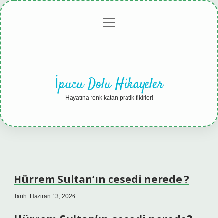
menüyü
Anasayfa
Gizlilik
Yasal
Hakkımızda
aç
Politikası
Uyarı
İpucu Dolu Hikayeler
Hayatına renk katan pratik fikirler!
Hürrem Sultan’ın cesedi nerede ?
Tarih: Haziran 13, 2026