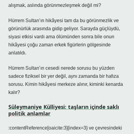
alışmak, aslında görünmezleşmek değil mi?
Hürrem Sultan’ın hikâyesi tam da bu görünmezlik ve
görünürlük arasında gidip geliyor. Sarayda güçlüydü,
siyasi etkisi vardı ama ölümünden sonra bile onun
hikâyesi çoğu zaman erkek figürlerin gölgesinde
anlatıldı.
Hürrem Sultan’ın cesedi nerede sorusu bu yüzden
sadece fiziksel bir yer değil, aynı zamanda bir hafıza
sorusu. Kimin hikâyesi merkeze alınır, kiminki kenarda
kalır?
Süleymaniye Külliyesi: taşların içinde saklı
politik anlamlar
:contentReference[oaicite:3]{index=3} ve çevresindeki