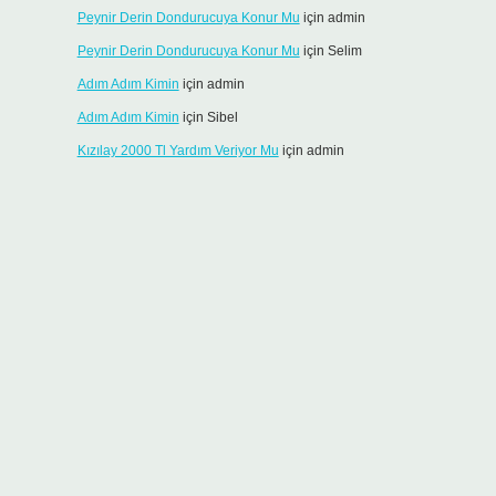
Peynir Derin Dondurucuya Konur Mu
için
admin
Peynir Derin Dondurucuya Konur Mu
için
Selim
Adım Adım Kimin
için
admin
Adım Adım Kimin
için
Sibel
Kızılay 2000 Tl Yardım Veriyor Mu
için
admin