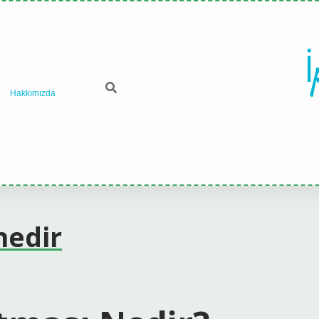
İ
Hakkımızda
nedir