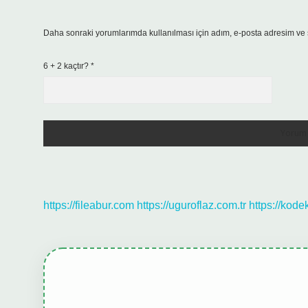
Daha sonraki yorumlarımda kullanılması için adım, e-posta adresim ve s
6 + 2 kaçtır?
*
https://fileabur.com
https://uguroflaz.com.tr
https://kode