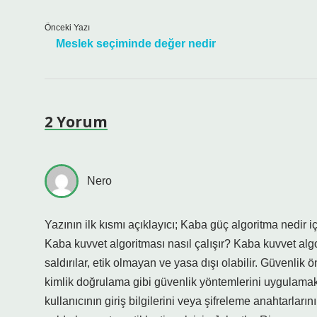
Önceki Yazı
Meslek seçiminde değer nedir
2 Yorum
Nero
Yazının ilk kısmı açıklayıcı; Kaba güç algoritma nedir iç
Kaba kuvvet algoritması nasıl çalışır? Kaba kuvvet algor
saldırılar, etik olmayan ve yasa dışı olabilir. Güvenlik
kimlik doğrulama gibi güvenlik yöntemlerini uygulamak
kullanıcının giriş bilgilerini veya şifreleme anahtarları