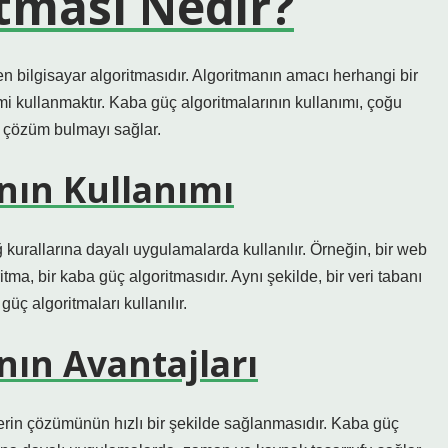
tması Nedir?
len bilgisayar algoritmasıdır. Algoritmanın amacı herhangi bir
 kullanmaktır. Kaba güç algoritmalarının kullanımı, çoğu
e çözüm bulmayı sağlar.
nın Kullanımı
 kurallarına dayalı uygulamalarda kullanılır. Örneğin, bir web
itma, bir kaba güç algoritmasıdır. Aynı şekilde, bir veri tabanı
ç algoritmaları kullanılır.
nın Avantajları
erin çözümünün hızlı bir şekilde sağlanmasıdır. Kaba güç