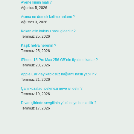
Avene kimin malı ?
Ağustos 5, 2026
Acıma ne demek kelime anlamı ?
Ağustos 3, 2026
Kokan etin kokusu nasıl giderilir ?
Temmuz 25, 2026
Kaşık helva nerenin ?
Temmuz 25, 2026
iPhone 15 Pro Max 256 GB’nin fiyatı ne kadar ?
Temmuz 23, 2026
Apple CarPlay kablosuz bağlantı nasıl yapılır ?
Temmuz 21, 2026
Çam kozalağı pekmezi neye iyi gelir ?
Temmuz 19, 2026
Divan şiirinde sevgilinin yüzü neye benzetilir ?
Temmuz 17, 2026