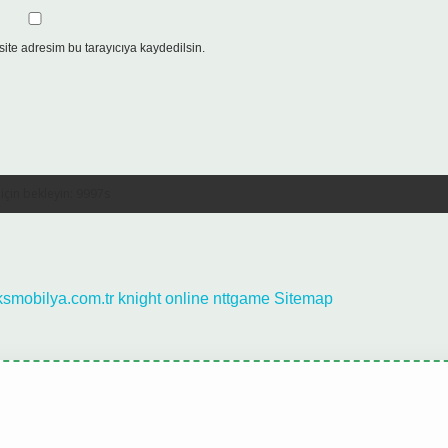
ite adresim bu tarayıcıya kaydedilsin.
ksmobilya.com.tr
knight online
nttgame
Sitemap