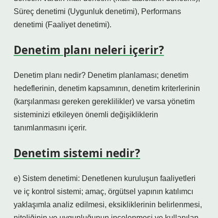
Süreç denetimi (Uygunluk denetimi), Performans
denetimi (Faaliyet denetimi).
Denetim planı neleri içerir?
Denetim planı nedir? Denetim planlaması; denetim
hedeflerinin, denetim kapsamının, denetim kriterlerinin
(karşılanması gereken gereklilikler) ve varsa yönetim
sisteminizi etkileyen önemli değişikliklerin
tanımlanmasını içerir.
Denetim sistemi nedir?
e) Sistem denetimi: Denetlenen kuruluşun faaliyetleri
ve iç kontrol sistemi; amaç, örgütsel yapının katılımcı
yaklaşımla analiz edilmesi, eksikliklerinin belirlenmesi,
niteliğinin ve uygunluğunun incelenmesi ve kullanılan