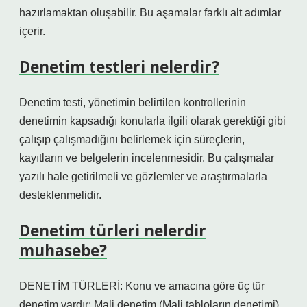
hazırlamaktan oluşabilir. Bu aşamalar farklı alt adımlar
içerir.
Denetim testleri nelerdir?
Denetim testi, yönetimin belirtilen kontrollerinin
denetimin kapsadığı konularla ilgili olarak gerektiği gibi
çalışıp çalışmadığını belirlemek için süreçlerin,
kayıtların ve belgelerin incelenmesidir. Bu çalışmalar
yazılı hale getirilmeli ve gözlemler ve araştırmalarla
desteklenmelidir.
Denetim türleri nelerdir
muhasebe?
DENETİM TÜRLERİ: Konu ve amacına göre üç tür
denetim vardır: Mali denetim (Mali tabloların denetimi),