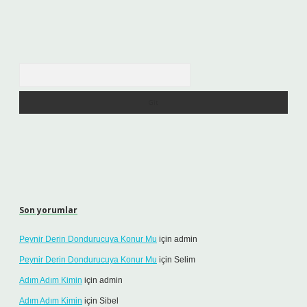
Arama
Son yorumlar
Peynir Derin Dondurucuya Konur Mu
için
admin
Peynir Derin Dondurucuya Konur Mu
için
Selim
Adım Adım Kimin
için
admin
Adım Adım Kimin
için
Sibel