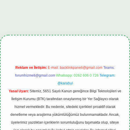
giriş
tulipbet.online
Reklam ve İletişim:
E-mail:
backlinkpaneli@gmail.com
Teams:
forumhizmeti@gmail.com
Whatsapp: 0262 606 0 726
Telegram:
@karabul
Yasal Uyarı:
Sitemiz, 5651 Sayılı Kanun gereğince Bilgi Teknolojileri ve
İletişim Kurumu (BTK) tarafından onaylanmış bir Yer Sağlayıcı olarak
hizmet vermektedir. Bu nedenle, sitedeki içerikleri proaktif olarak
denetleme veya araştırma yükümlülüğümüz bulunmamaktadır. Ancak,
üyelerimiz yazdıkları içeriklerin sorumluluğunu taşımakta olup, siteye