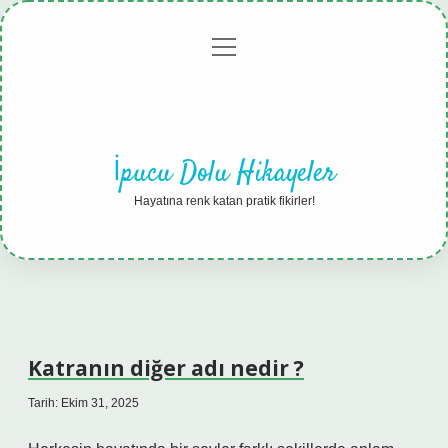
menüyü
Anasayfa
Gizlilik
Yasal
Hakkımızda
aç
Politikası
Uyarı
İpucu Dolu Hikayeler
Hayatına renk katan pratik fikirler!
Katranın diğer adı nedir ?
Tarih: Ekim 31, 2025