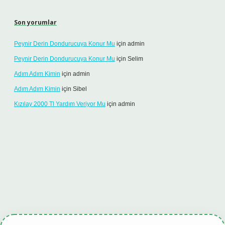
Son yorumlar
Peynir Derin Dondurucuya Konur Mu
için
admin
Peynir Derin Dondurucuya Konur Mu
için
Selim
Adım Adım Kimin
için
admin
Adım Adım Kimin
için
Sibel
Kızılay 2000 Tl Yardım Veriyor Mu
için
admin
 giriş
tulipbet.online