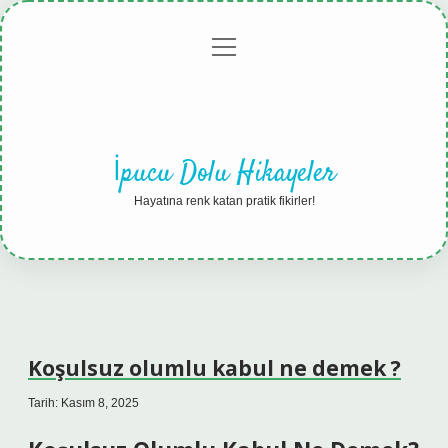
menüyü
Anasayfa
Gizlilik
Yasal
Hakkımızda
aç
Politikası
Uyarı
İpucu Dolu Hikayeler
Hayatına renk katan pratik fikirler!
Koşulsuz olumlu kabul ne demek ?
Tarih: Kasım 8, 2025