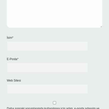
İsim*
E-Posta*
Web Sitesi
Daha sonraki yorumlarımda kullanılması için adım, e-posta adresim ve