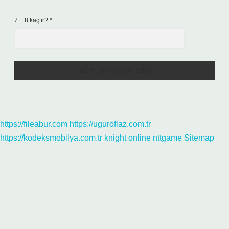
7 + 8 kaçtır?
*
https://fileabur.com
https://uguroflaz.com.tr
https://kodeksmobilya.com.tr
knight online
nttgame
Sitemap
Sidebar