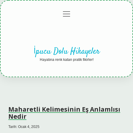
menüyü
Anasayfa
Gizlilik
Yasal
Hakkımızda
aç
Politikası
Uyarı
İpucu Dolu Hikayeler
Hayatına renk katan pratik fikirler!
Maharetli Kelimesinin Eş Anlamlısı
Nedir
Tarih: Ocak 4, 2025