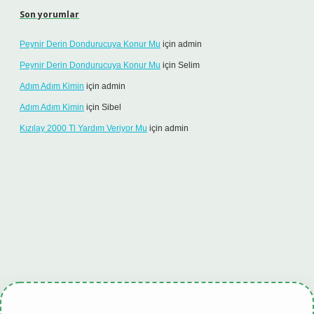
Son yorumlar
Peynir Derin Dondurucuya Konur Mu
için
admin
Peynir Derin Dondurucuya Konur Mu
için
Selim
Adım Adım Kimin
için
admin
Adım Adım Kimin
için
Sibel
Kızılay 2000 Tl Yardım Veriyor Mu
için
admin
iş
tulipbet.online