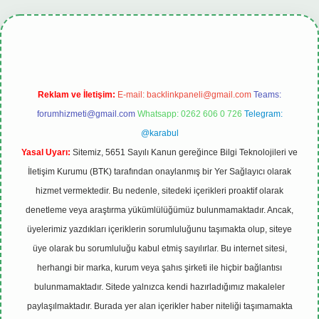
ş
tulipbet.online
Reklam ve İletişim:
E-mail:
backlinkpaneli@gmail.com
Teams:
forumhizmeti@gmail.com
Whatsapp: 0262 606 0 726
Telegram:
@karabul
Yasal Uyarı:
Sitemiz, 5651 Sayılı Kanun gereğince Bilgi Teknolojileri ve
İletişim Kurumu (BTK) tarafından onaylanmış bir Yer Sağlayıcı olarak
hizmet vermektedir. Bu nedenle, sitedeki içerikleri proaktif olarak
denetleme veya araştırma yükümlülüğümüz bulunmamaktadır. Ancak,
üyelerimiz yazdıkları içeriklerin sorumluluğunu taşımakta olup, siteye
üye olarak bu sorumluluğu kabul etmiş sayılırlar. Bu internet sitesi,
herhangi bir marka, kurum veya şahıs şirketi ile hiçbir bağlantısı
bulunmamaktadır. Sitede yalnızca kendi hazırladığımız makaleler
paylaşılmaktadır. Burada yer alan içerikler haber niteliği taşımamakta