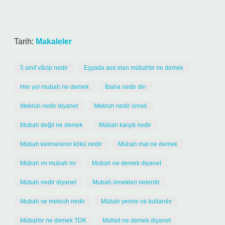
Tarih:
Makaleler
5 sinif vâcip nedir
Eşyada asıl olan mübahtır ne demek
Her yol mubah ne demek
İbaha nedir din
Mekruh nedir diyanet
Mekruh nedir örnek
Mubah değil ne demek
Mübah karşıtı nedir
Mübah kelimesinin kökü nedir
Mübah mal ne demek
Mübah mı mubah mı
Mubah ne demek diyanet
Mübah nedir diyanet
Mubah örnekleri nelerdir
Mubah ve mekruh nedir
Mübah yerine ne kullanılır
Mübahtır ne demek TDK
Müfsid ne demek diyanet