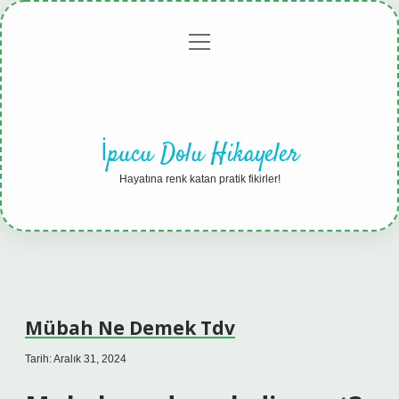
menüyü
Anasayfa
Gizlilik
Yasal
Hakkımızda
aç
Politikası
Uyarı
İpucu Dolu Hikayeler
Hayatına renk katan pratik fikirler!
Mübah Ne Demek Tdv
Tarih: Aralık 31, 2024