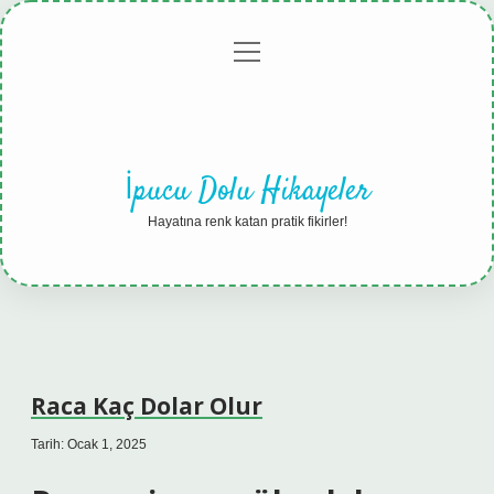
menüyü
Anasayfa
Gizlilik
Yasal
Hakkımızda
aç
Politikası
Uyarı
İpucu Dolu Hikayeler
Hayatına renk katan pratik fikirler!
Raca Kaç Dolar Olur
Tarih: Ocak 1, 2025