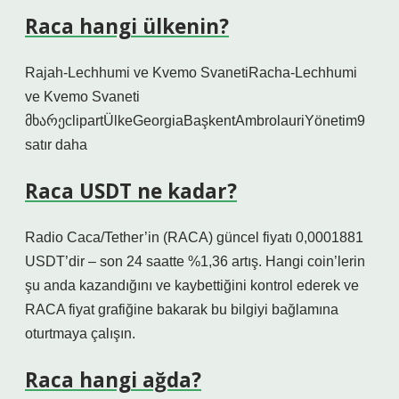
Raca hangi ülkenin?
Rajah-Lechhumi ve Kvemo SvanetiRacha-Lechhumi
ve Kvemo Svaneti
მხარეclipartÜlkeGeorgiaBaşkentAmbrolauriYönetim9
satır daha
Raca USDT ne kadar?
Radio Caca/Tether’in (RACA) güncel fiyatı 0,0001881
USDT’dir – son 24 saatte %1,36 artış. Hangi coin’lerin
şu anda kazandığını ve kaybettiğini kontrol ederek ve
RACA fiyat grafiğine bakarak bu bilgiyi bağlamına
oturtmaya çalışın.
Raca hangi ağda?