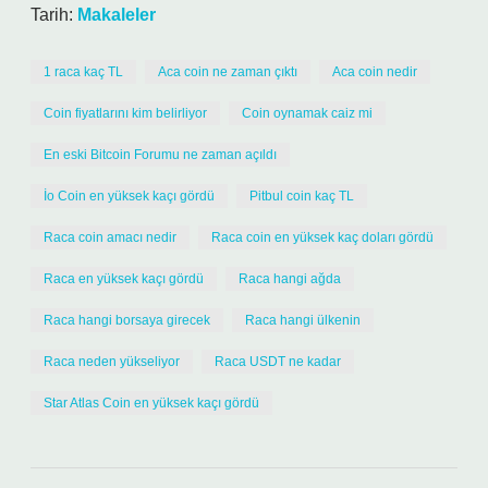
Tarih:
Makaleler
1 raca kaç TL
Aca coin ne zaman çıktı
Aca coin nedir
Coin fiyatlarını kim belirliyor
Coin oynamak caiz mi
En eski Bitcoin Forumu ne zaman açıldı
İo Coin en yüksek kaçı gördü
Pitbul coin kaç TL
Raca coin amacı nedir
Raca coin en yüksek kaç doları gördü
Raca en yüksek kaçı gördü
Raca hangi ağda
Raca hangi borsaya girecek
Raca hangi ülkenin
Raca neden yükseliyor
Raca USDT ne kadar
Star Atlas Coin en yüksek kaçı gördü