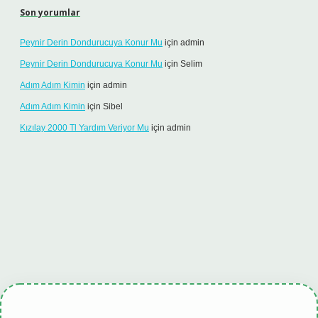
Son yorumlar
Peynir Derin Dondurucuya Konur Mu
için
admin
Peynir Derin Dondurucuya Konur Mu
için
Selim
Adım Adım Kimin
için
admin
Adım Adım Kimin
için
Sibel
Kızılay 2000 Tl Yardım Veriyor Mu
için
admin
tulipbet.online