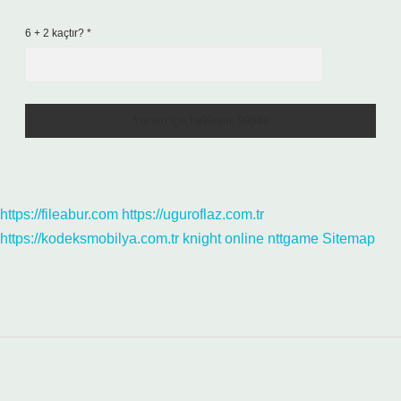
6 + 2 kaçtır?
*
https://fileabur.com
https://uguroflaz.com.tr
https://kodeksmobilya.com.tr
knight online
nttgame
Sitemap
Sidebar