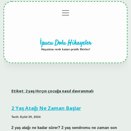
menüyü
Anasayfa
Gizlilik
Yasal
Hakkımızda
aç
Politikası
Uyarı
İpucu Dolu Hikayeler
Hayatına renk katan pratik fikirler!
Etiket:
2 yaş Hırçın çocuğa nasıl davranmalı
2 Yaş Atağı Ne Zaman Başlar
Tarih: Eylül 29, 2024
2 yaş atağı ne kadar sürer? 2 yaş sendromu ne zaman son