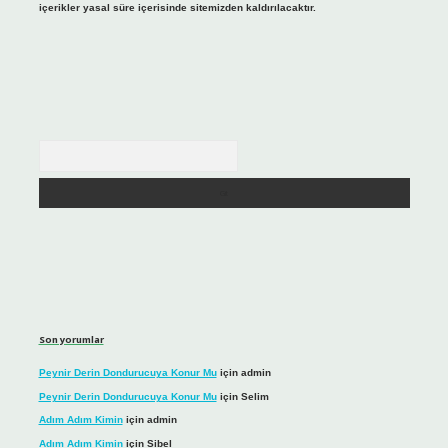
içerikler yasal süre içerisinde sitemizden kaldırılacaktır.
Arama
Son yorumlar
Peynir Derin Dondurucuya Konur Mu
için
admin
Peynir Derin Dondurucuya Konur Mu
için
Selim
Adım Adım Kimin
için
admin
Adım Adım Kimin
için
Sibel