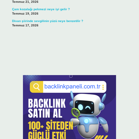
Temmuz 21, 2026
Çam kozalağı pekmezi neye iyi gelir ?
Temmuz 19, 2026
Divan şiirinde sevgilinin yüzü neye benzetilir ?
Temmuz 17, 2026