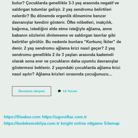
bulur? Çocuklarda genellikle 3-3 yaş arasında negatif ve
saldırgan tutumlar gelişir. 2 yaş sendromu belirtileri
nelerdir? Bu dönemde ergenlik dönemine benzer
davranışlar kendini gösterir. Öfke nöbetleri, inatçılık,
bağırma, istediğini elde etme isteğiyle ağlama, anne
babanın sözlerini dinlememe ve saldırgan tavırlar gibi
belirtiler görülür. Bu nedenle bunlara “Korkunç İkiler” de
denir. 2 yaş sendromu ağlama krizi nasıl geçer? 2 yaş
sendromu genellikle 2 ile 3 yaşları arasında kademeli
olarak sona erer ve çocukların daha uyumlu davranışlar
göstermesi beklenir. 2 yaşındaki çocuklarda ağlama krizi
nasıl aşılır? Ağlama krizleri sırasında çocuğunuzu…
2
Devamını okuyun
14 Yorum
Yaş
Atağı
Ne
Zaman
Başlar
https://fileabur.com
https://uguroflaz.com.tr
https://kodeksmobilya.com.tr
knight online
nttgame
Sitemap