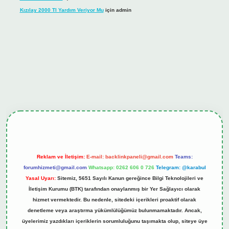
Kızılay 2000 Tl Yardım Veriyor Mu
için
admin
iş
tulipbet.online
Reklam ve İletişim:
E-mail:
backlinkpaneli@gmail.com
Teams:
forumhizmeti@gmail.com
Whatsapp: 0262 606 0 726
Telegram: @karabul
Yasal Uyarı:
Sitemiz, 5651 Sayılı Kanun gereğince Bilgi Teknolojileri ve
İletişim Kurumu (BTK) tarafından onaylanmış bir Yer Sağlayıcı olarak
hizmet vermektedir. Bu nedenle, sitedeki içerikleri proaktif olarak
denetleme veya araştırma yükümlülüğümüz bulunmamaktadır. Ancak,
üyelerimiz yazdıkları içeriklerin sorumluluğunu taşımakta olup, siteye üye