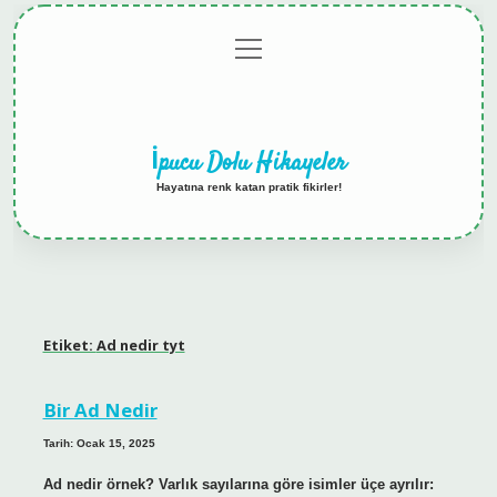
menüyü
Anasayfa
Gizlilik
Yasal
Hakkımızda
aç
Politikası
Uyarı
İpucu Dolu Hikayeler
Hayatına renk katan pratik fikirler!
Etiket:
Ad nedir tyt
Bir Ad Nedir
Tarih: Ocak 15, 2025
Ad nedir örnek? Varlık sayılarına göre isimler üçe ayrılır: