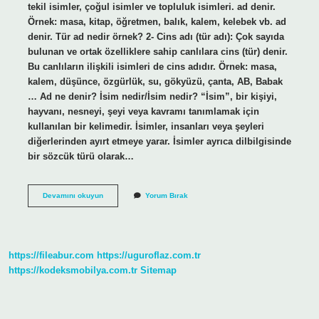
tekil isimler, çoğul isimler ve topluluk isimleri. ad denir.
Örnek: masa, kitap, öğretmen, balık, kalem, kelebek vb. ad
denir. Tür ad nedir örnek? 2- Cins adı (tür adı): Çok sayıda
bulunan ve ortak özelliklere sahip canlılara cins (tür) denir.
Bu canlıların ilişkili isimleri de cins adıdır. Örnek: masa,
kalem, düşünce, özgürlük, su, gökyüzü, çanta, AB, Babak
… Ad ne denir? İsim nedir/İsim nedir? “İsim”, bir kişiyi,
hayvanı, nesneyi, şeyi veya kavramı tanımlamak için
kullanılan bir kelimedir. İsimler, insanları veya şeyleri
diğerlerinden ayırt etmeye yarar. İsimler ayrıca dilbilgisinde
bir sözcük türü olarak…
Bir
Devamını okuyun
Yorum Bırak
Ad
Nedir
https://fileabur.com
https://uguroflaz.com.tr
https://kodeksmobilya.com.tr
Sitemap