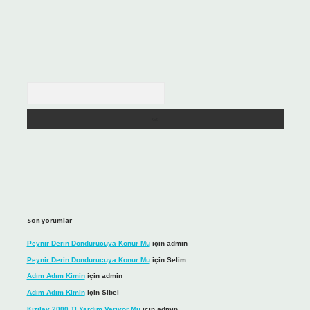
Arama
Son yorumlar
Peynir Derin Dondurucuya Konur Mu
için
admin
Peynir Derin Dondurucuya Konur Mu
için
Selim
Adım Adım Kimin
için
admin
Adım Adım Kimin
için
Sibel
Kızılay 2000 Tl Yardım Veriyor Mu
için
admin