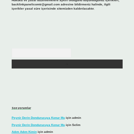
Hukuka ve yasal düzenlemelere aykırı olduğunu düşündüğünüz içerikleri,
backlinkpanelicomtr@gmail.com
adresine bildirmeniz halinde, ilgili
içerikler yasal süre içerisinde sitemizden kaldırılacaktır.
Arama
Son yorumlar
Peynir Derin Dondurucuya Konur Mu
için
admin
Peynir Derin Dondurucuya Konur Mu
için
Selim
Adım Adım Kimin
için
admin