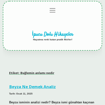
menüyü
Anasayfa
Gizlilik
Yasal
Hakkımızda
aç
Politikası
Uyarı
İpucu Dolu Hikayeler
Hayatına renk katan pratik fikirler!
Etiket:
Buğlemin anlamı nedir
Beyza Ne Demek Analiz
Tarih: Ocak 11, 2025
Beyza isminin analizi nedir? Beyza ismi günahtan kaçınan