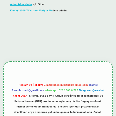
Adım Adım Kimin
için
Sibel
Kızılay 2000 Tl Yardım Veriyor Mu
için
admin
hiltonbet güncel giriş
tulipbet.online
Reklam ve İletişim:
E-mail:
backlinkpaneli@gmail.com
Teams:
forumhizmeti@gmail.com
Whatsapp: 0262 606 0 726
Telegram: @karabul
Yasal Uyarı:
Sitemiz, 5651 Sayılı Kanun gereğince Bilgi Teknolojileri ve
İletişim Kurumu (BTK) tarafından onaylanmış bir Yer Sağlayıcı olarak
hizmet vermektedir. Bu nedenle, sitedeki içerikleri proaktif olarak
denetleme veya araştırma yükümlülüğümüz bulunmamaktadır. Ancak,