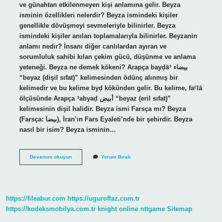
ve günahtan etkilenmeyen kişi anlamına gelir. Beyza
isminin özellikleri nelerdir? Beyza ismindeki kişiler
genellikle dövüşmeyi sevmeleriyle bilinirler. Beyza
ismindeki kişiler anıları toplamalarıyla bilinirler. Beyzanin
anlamı nedir? İnsanı diğer canlılardan ayıran ve
sorumluluk sahibi kılan çekim gücü, düşünme ve anlama
yeteneği. Beyza ne demek kökeni? Arapça bayḍāˀ بيضاء
“beyaz (dişil sıfat)” kelimesinden ödünç alınmış bir
kelimedir ve bu kelime byḍ kökünden gelir. Bu kelime, faˁlā
ölçüsünde Arapça ˀabyaḍ أبيض “beyaz (eril sıfat)”
kelimesinin dişil halidir. Beyza ismi Farsça mı? Beyza
(Farsça: بيضا), İran’ın Fars Eyaleti’nde bir şehirdir. Beyza
nasıl bir isim? Beyza isminin…
Beyza
Devamını okuyun
Yorum Bırak
Ne
Demek
Analiz
https://fileabur.com
https://uguroflaz.com.tr
https://kodeksmobilya.com.tr
knight online
nttgame
Sitemap