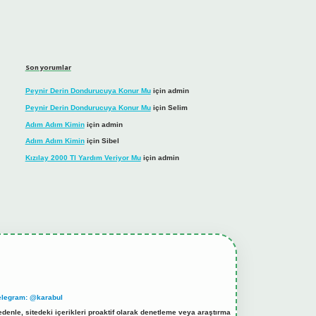
Son yorumlar
Peynir Derin Dondurucuya Konur Mu
için
admin
Peynir Derin Dondurucuya Konur Mu
için
Selim
Adım Adım Kimin
için
admin
Adım Adım Kimin
için
Sibel
Kızılay 2000 Tl Yardım Veriyor Mu
için
admin
elegram: @karabul
denle, sitedeki içerikleri proaktif olarak denetleme veya araştırma