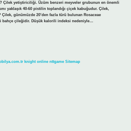
r? Çilek yetiştiriciliği. Üzüm benzeri meyveler grubunun en önemli
smı yaklaşık 40-60 pistilin toplandığı çiçek kabuğudur. Çilek,
si? Çilek, günümüzde 20’den fazla türü bulunan Rosaceae
di bahçe çileğidir. Düşük kalorili indeksi nedeniyle…
obilya.com.tr
knight online
nttgame
Sitemap