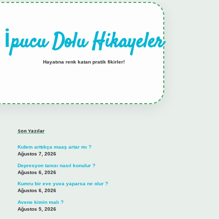
İpucu Dolu Hikayeler
Hayatına renk katan pratik fikirler!
Sidebar
hiltonbet güncel giriş
tulipbet.online
Son Yazılar
Kıdem arttıkça maaş artar mı ?
Ağustos 7, 2026
Depresyon tanısı nasıl konulur ?
Ağustos 6, 2026
Kumru bir eve yuva yaparsa ne olur ?
Ağustos 6, 2026
Avene kimin malı ?
Ağustos 5, 2026