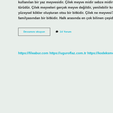
kullanılan bir yaz meyvesidir. Çilek meyve midir sebze midi
türüdür. Çilek meyveleri gerçek meyve değildir, yenilebilir kı
yüzeysel kökler oluşturan otsu bir bitkidir. Çilek ne meyve
familyasından bir bitkidir. Halk arasında en çok bilinen çeşi
Çilek
Devamını okuyun
14 Yorum
Nasıl
Bir
Meyvedir
https://fileabur.com
https://uguroflaz.com.tr
https://kodeksm