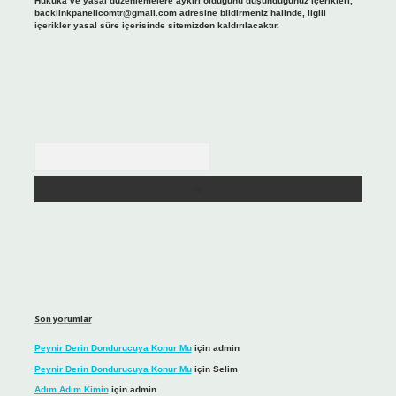
Hukuka ve yasal düzenlemelere aykırı olduğunu düşündüğünüz içerikleri,
backlinkpanelicomtr@gmail.com
adresine bildirmeniz halinde, ilgili
içerikler yasal süre içerisinde sitemizden kaldırılacaktır.
Arama
Son yorumlar
Peynir Derin Dondurucuya Konur Mu
için
admin
Peynir Derin Dondurucuya Konur Mu
için
Selim
Adım Adım Kimin
için
admin