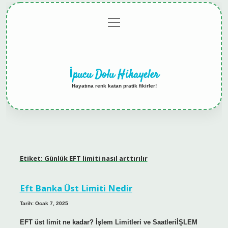
menüyü
Anasayfa
Gizlilik
Yasal
Hakkımızda
aç
Politikası
Uyarı
İpucu Dolu Hikayeler
Hayatına renk katan pratik fikirler!
Etiket:
Günlük EFT limiti nasıl arttırılır
Eft Banka Üst Limiti Nedir
Tarih: Ocak 7, 2025
EFT üst limit ne kadar? İşlem Limitleri ve SaatleriİŞLEM