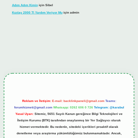
Adım Adım Kimin
için
Sibel
Kızılay 2000 Tl Yardım Veriyor Mu
için
admin
nbet güncel giriş
tulipbet.online
Reklam ve İletişim:
E-mail:
backlinkpaneli@gmail.com
Teams:
forumhizmeti@gmail.com
Whatsapp: 0262 606 0 726
Telegram: @karabul
Yasal Uyarı:
Sitemiz, 5651 Sayılı Kanun gereğince Bilgi Teknolojileri ve
İletişim Kurumu (BTK) tarafından onaylanmış bir Yer Sağlayıcı olarak
hizmet vermektedir. Bu nedenle, sitedeki içerikleri proaktif olarak
denetleme veya araştırma yükümlülüğümüz bulunmamaktadır. Ancak,