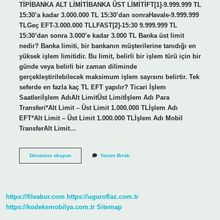
TİPİBANKA ALT LİMİTİBANKA ÜST LİMİTİFT[1]-9.999.999 TL
15:30’a kadar 3.000.000 TL 15:30’dan sonraHavale-9.999.999
TLGeç EFT-3.000.000 TLLFAST[2]-15:30 9.999.999 TL
15:30’dan sonra 3.000’e kadar 3.000 TL Banka üst limit
nedir? Banka limiti, bir bankanın müşterilerine tanıdığı en
yüksek işlem limitidir. Bu limit, belirli bir işlem türü için bir
günde veya belirli bir zaman diliminde
gerçekleştirilebilecek maksimum işlem sayısını belirtir. Tek
seferde en fazla kaç TL EFT yapılır? Ticari İşlem
Saatleriİşlem AdıAlt LimitÜst Limitİşlem Adı Para
Transferi*Alt Limit – Üst Limit 1.000.000 TLİşlem Adı
EFT*Alt Limit – Üst Limit 1.000.000 TLİşlem Adı Mobil
TransferAlt Limit…
Eft
Devamını okuyun
Yorum Bırak
Banka
Üst
Limiti
Nedir
https://fileabur.com
https://uguroflaz.com.tr
https://kodeksmobilya.com.tr
Sitemap