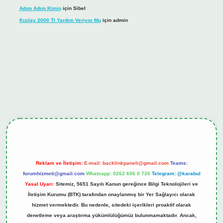
Adım Adım Kimin
için
Sibel
Kızılay 2000 Tl Yardım Veriyor Mu
için
admin
hiltonbet güncel giriş
tulipbet.online
Reklam ve İletişim:
E-mail:
backlinkpaneli@gmail.com
Teams:
forumhizmeti@gmail.com
Whatsapp: 0262 606 0 726
Telegram: @karabul
Yasal Uyarı:
Sitemiz, 5651 Sayılı Kanun gereğince Bilgi Teknolojileri ve
İletişim Kurumu (BTK) tarafından onaylanmış bir Yer Sağlayıcı olarak
hizmet vermektedir. Bu nedenle, sitedeki içerikleri proaktif olarak
denetleme veya araştırma yükümlülüğümüz bulunmamaktadır. Ancak,