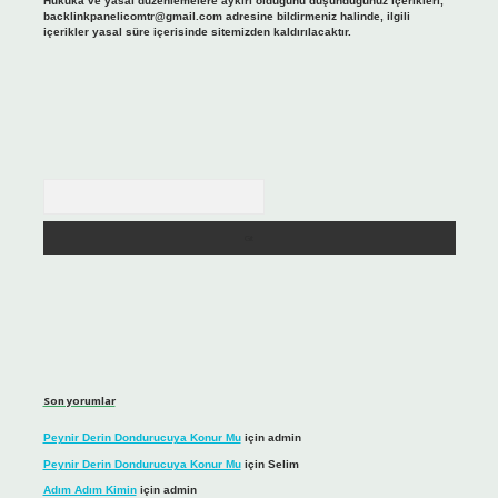
Hukuka ve yasal düzenlemelere aykırı olduğunu düşündüğünüz içerikleri,
backlinkpanelicomtr@gmail.com
adresine bildirmeniz halinde, ilgili
içerikler yasal süre içerisinde sitemizden kaldırılacaktır.
Arama
Son yorumlar
Peynir Derin Dondurucuya Konur Mu
için
admin
Peynir Derin Dondurucuya Konur Mu
için
Selim
Adım Adım Kimin
için
admin