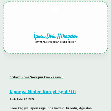
menüyü
Anasayfa
Gizlilik
Yasal
Hakkımızda
aç
Politikası
Uyarı
İpucu Dolu Hikayeler
Hayatına renk katan pratik fikirler!
Etiket:
Kore Savaşını kim kazandı
Japonya Neden Koreyi Işgal Etti
Tarih: Eylül 22, 2024
Kore kaç yıl Japon işgalinde kaldı? Bu ordu, Ağustos