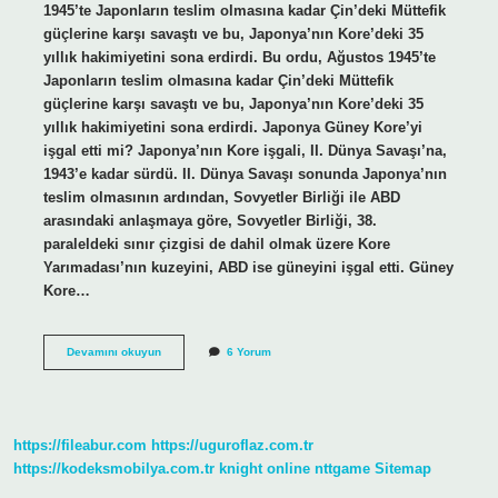
1945’te Japonların teslim olmasına kadar Çin’deki Müttefik
güçlerine karşı savaştı ve bu, Japonya’nın Kore’deki 35
yıllık hakimiyetini sona erdirdi. Bu ordu, Ağustos 1945’te
Japonların teslim olmasına kadar Çin’deki Müttefik
güçlerine karşı savaştı ve bu, Japonya’nın Kore’deki 35
yıllık hakimiyetini sona erdirdi. Japonya Güney Kore’yi
işgal etti mi? Japonya’nın Kore işgali, II. Dünya Savaşı’na,
1943’e kadar sürdü. II. Dünya Savaşı sonunda Japonya’nın
teslim olmasının ardından, Sovyetler Birliği ile ABD
arasındaki anlaşmaya göre, Sovyetler Birliği, 38.
paraleldeki sınır çizgisi de dahil olmak üzere Kore
Yarımadası’nın kuzeyini, ABD ise güneyini işgal etti. Güney
Kore…
Japonya
Devamını okuyun
6 Yorum
Neden
Koreyi
Işgal
Etti
https://fileabur.com
https://uguroflaz.com.tr
https://kodeksmobilya.com.tr
knight online
nttgame
Sitemap