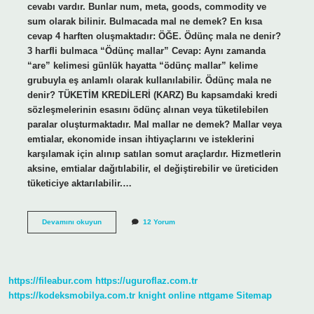
cevabı vardır. Bunlar num, meta, goods, commodity ve
sum olarak bilinir. Bulmacada mal ne demek? En kısa
cevap 4 harften oluşmaktadır: ÖĞE. Ödünç mala ne denir?
3 harfli bulmaca “Ödünç mallar” Cevap: Aynı zamanda
“are” kelimesi günlük hayatta “ödünç mallar” kelime
grubuyla eş anlamlı olarak kullanılabilir. Ödünç mala ne
denir? TÜKETİM KREDİLERİ (KARZ) Bu kapsamdaki kredi
sözleşmelerinin esasını ödünç alınan veya tüketilebilen
paralar oluşturmaktadır. Mal mallar ne demek? Mallar veya
emtialar, ekonomide insan ihtiyaçlarını ve isteklerini
karşılamak için alınıp satılan somut araçlardır. Hizmetlerin
aksine, emtialar dağıtılabilir, el değiştirebilir ve üreticiden
tüketiciye aktarılabilir.…
Bulmacada
Devamını okuyun
12 Yorum
Mal
Varlığı
Ne
Demek
https://fileabur.com
https://uguroflaz.com.tr
https://kodeksmobilya.com.tr
knight online
nttgame
Sitemap