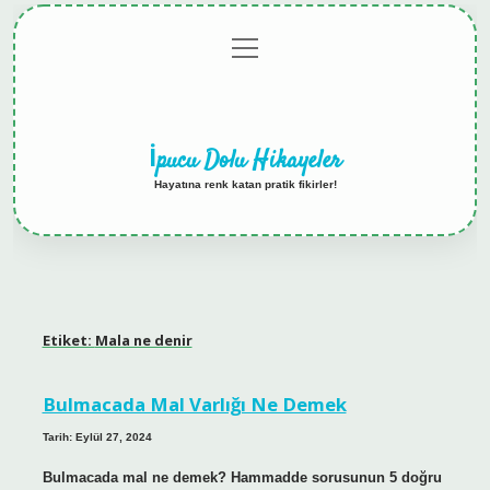
menüyü
Anasayfa
Gizlilik
Yasal
Hakkımızda
aç
Politikası
Uyarı
İpucu Dolu Hikayeler
Hayatına renk katan pratik fikirler!
Etiket:
Mala ne denir
Bulmacada Mal Varlığı Ne Demek
Tarih: Eylül 27, 2024
Bulmacada mal ne demek? Hammadde sorusunun 5 doğru