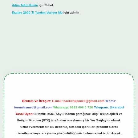
Adım Adım Kimin
için
Sibel
Kızılay 2000 Tl Yardım Veriyor Mu
için
admin
hiltonbet güncel giriş
tulipbet.online
Reklam ve İletişim:
E-mail:
backlinkpaneli@gmail.com
Teams:
forumhizmeti@gmail.com
Whatsapp: 0262 606 0 726
Telegram: @karabul
Yasal Uyarı:
Sitemiz, 5651 Sayılı Kanun gereğince Bilgi Teknolojileri ve
İletişim Kurumu (BTK) tarafından onaylanmış bir Yer Sağlayıcı olarak
hizmet vermektedir. Bu nedenle, sitedeki içerikleri proaktif olarak
denetleme veya araştırma yükümlülüğümüz bulunmamaktadır. Ancak,