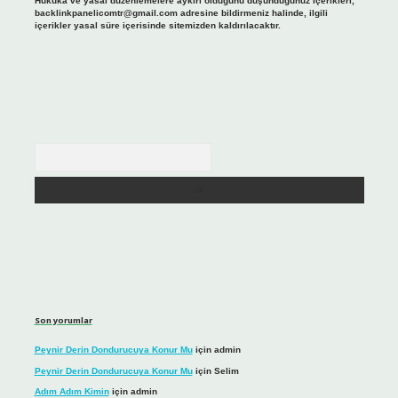
Hukuka ve yasal düzenlemelere aykırı olduğunu düşündüğünüz içerikleri,
backlinkpanelicomtr@gmail.com
adresine bildirmeniz halinde, ilgili
içerikler yasal süre içerisinde sitemizden kaldırılacaktır.
Arama
Son yorumlar
Peynir Derin Dondurucuya Konur Mu
için
admin
Peynir Derin Dondurucuya Konur Mu
için
Selim
Adım Adım Kimin
için
admin