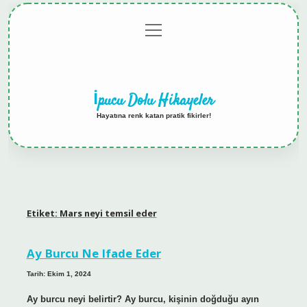
menüyü
Anasayfa
Gizlilik
Yasal
Hakkımızda
aç
Politikası
Uyarı
İpucu Dolu Hikayeler
Hayatına renk katan pratik fikirler!
Etiket:
Mars neyi temsil eder
Ay Burcu Ne Ifade Eder
Tarih: Ekim 1, 2024
Ay burcu neyi belirtir? Ay burcu, kişinin doğduğu ayın