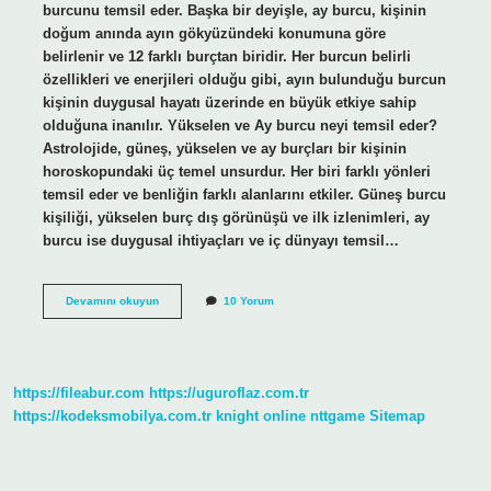
burcunu temsil eder. Başka bir deyişle, ay burcu, kişinin
doğum anında ayın gökyüzündeki konumuna göre
belirlenir ve 12 farklı burçtan biridir. Her burcun belirli
özellikleri ve enerjileri olduğu gibi, ayın bulunduğu burcun
kişinin duygusal hayatı üzerinde en büyük etkiye sahip
olduğuna inanılır. Yükselen ve Ay burcu neyi temsil eder?
Astrolojide, güneş, yükselen ve ay burçları bir kişinin
horoskopundaki üç temel unsurdur. Her biri farklı yönleri
temsil eder ve benliğin farklı alanlarını etkiler. Güneş burcu
kişiliği, yükselen burç dış görünüşü ve ilk izlenimleri, ay
burcu ise duygusal ihtiyaçları ve iç dünyayı temsil…
Ay
Devamını okuyun
10 Yorum
Burcu
Ne
Ifade
Eder
https://fileabur.com
https://uguroflaz.com.tr
https://kodeksmobilya.com.tr
knight online
nttgame
Sitemap