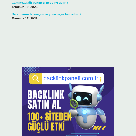
Çam kozalağı pekmezi neye iyi gelir ?
Temmuz 19, 2026
Divan şiirinde sevgilinin yüzü neye benzetilir ?
Temmuz 17, 2026