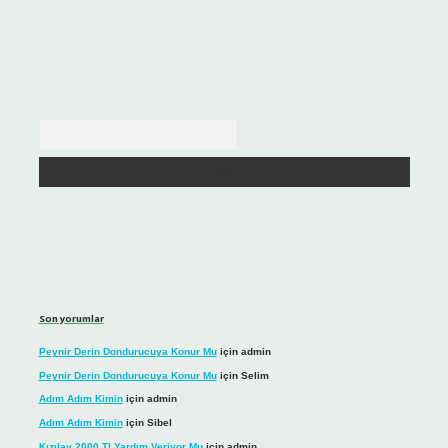
Arama
Son yorumlar
Peynir Derin Dondurucuya Konur Mu
için
admin
Peynir Derin Dondurucuya Konur Mu
için
Selim
Adım Adım Kimin
için
admin
Adım Adım Kimin
için
Sibel
Kızılay 2000 Tl Yardım Veriyor Mu
için
admin