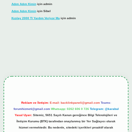
Adım Adım Kimin
için
admin
Adım Adım Kimin
için
Sibel
Kızılay 2000 Tl Yardım Veriyor Mu
için
admin
ş
tulipbet.online
Reklam ve İletişim:
E-mail:
backlinkpaneli@gmail.com
Teams:
forumhizmeti@gmail.com
Whatsapp: 0262 606 0 726
Telegram: @karabul
Yasal Uyarı:
Sitemiz, 5651 Sayılı Kanun gereğince Bilgi Teknolojileri ve
İletişim Kurumu (BTK) tarafından onaylanmış bir Yer Sağlayıcı olarak
hizmet vermektedir. Bu nedenle, sitedeki içerikleri proaktif olarak