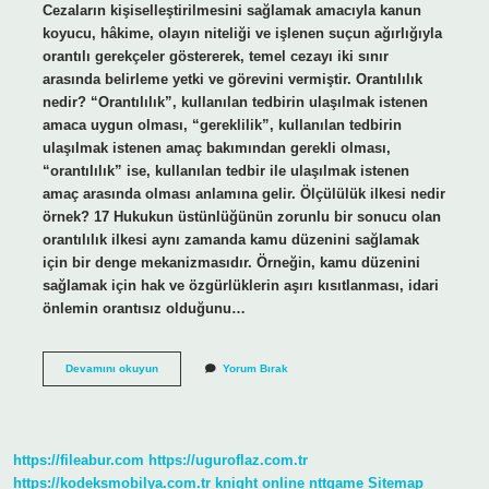
Cezaların kişiselleştirilmesini sağlamak amacıyla kanun
koyucu, hâkime, olayın niteliği ve işlenen suçun ağırlığıyla
orantılı gerekçeler göstererek, temel cezayı iki sınır
arasında belirleme yetki ve görevini vermiştir. Orantılılık
nedir? “Orantılılık”, kullanılan tedbirin ulaşılmak istenen
amaca uygun olması, “gereklilik”, kullanılan tedbirin
ulaşılmak istenen amaç bakımından gerekli olması,
“orantılılık” ise, kullanılan tedbir ile ulaşılmak istenen
amaç arasında olması anlamına gelir. Ölçülülük ilkesi nedir
örnek? 17 Hukukun üstünlüğünün zorunlu bir sonucu olan
orantılılık ilkesi aynı zamanda kamu düzenini sağlamak
için bir denge mekanizmasıdır. Örneğin, kamu düzenini
sağlamak için hak ve özgürlüklerin aşırı kısıtlanması, idari
önlemin orantısız olduğunu…
Orantılılık
Devamını okuyun
Yorum Bırak
Ilkesi
Ne
Demek
https://fileabur.com
https://uguroflaz.com.tr
https://kodeksmobilya.com.tr
knight online
nttgame
Sitemap