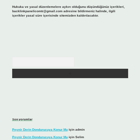
Hukuka ve yasal düzenlemelere aykırı olduğunu düşündüğünüz içerikleri,
backlinkpanelicomtr@gmail.com
adresine bildirmeniz halinde, ilgili
içerikler yasal süre içerisinde sitemizden kaldırılacaktır.
Arama
Son yorumlar
Peynir Derin Dondurucuya Konur Mu
için
admin
Peynir Derin Dondurucuya Konur Mu
için
Selim