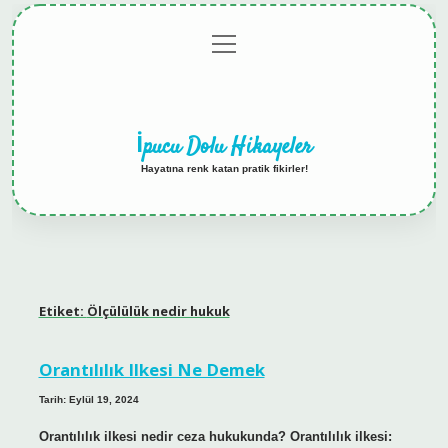
menüyü
Anasayfa
Gizlilik
Yasal
Hakkımızda
aç
Politikası
Uyarı
İpucu Dolu Hikayeler
Hayatına renk katan pratik fikirler!
Etiket:
Ölçülülük nedir hukuk
Orantılılık Ilkesi Ne Demek
Tarih: Eylül 19, 2024
Orantılılık ilkesi nedir ceza hukukunda? Orantılılık ilkesi: