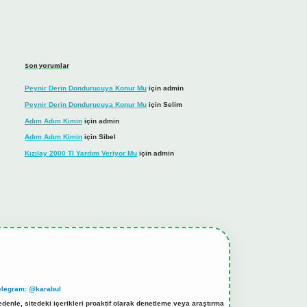
Son yorumlar
Peynir Derin Dondurucuya Konur Mu
için
admin
Peynir Derin Dondurucuya Konur Mu
için
Selim
Adım Adım Kimin
için
admin
Adım Adım Kimin
için
Sibel
Kızılay 2000 Tl Yardım Veriyor Mu
için
admin
elegram: @karabul
denle, sitedeki içerikleri proaktif olarak denetleme veya araştırma