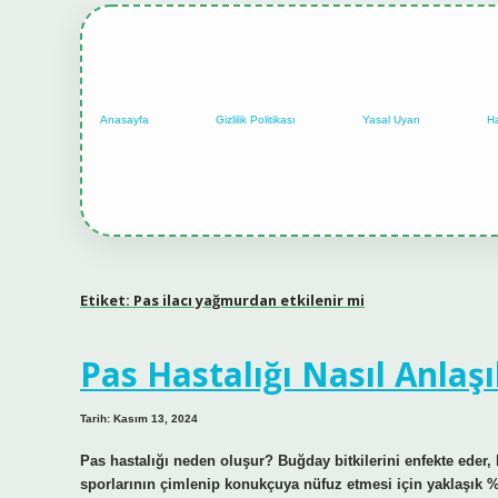
Anasayfa
Gizlilik Politikası
Yasal Uyarı
H
Etiket:
Pas ilacı yağmurdan etkilenir mi
Pas Hastalığı Nasıl Anlaşı
Tarih: Kasım 13, 2024
Pas hastalığı neden oluşur? Buğday bitkilerini enfekte eder, 
sporlarının çimlenip konukçuya nüfuz etmesi için yaklaşık %