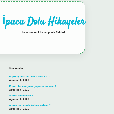
İpucu Dolu Hikayeler
Hayatına renk katan pratik fikirler!
Sidebar
hiltonbet güncel giriş
tulipbet.online
Son Yazılar
Depresyon tanısı nasıl konulur ?
Ağustos 6, 2026
Kumru bir eve yuva yaparsa ne olur ?
Ağustos 6, 2026
Avene kimin malı ?
Ağustos 5, 2026
Acıma ne demek kelime anlamı ?
Ağustos 3, 2026