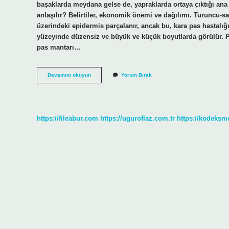
başaklarda meydana gelse de, yapraklarda ortaya çıktığı ana
anlaşılır? Belirtiler, ekonomik önemi ve dağılımı. Turuncu-sar
üzerindeki epidermis parçalanır, ancak bu, kara pas hastalığı
yüzeyinde düzensiz ve büyük ve küçük boyutlarda görülür. Pa
pas mantarı…
Pas
Devamını okuyun
Yorum Bırak
Hastalığı
Nasıl
Anlaşılır
https://fileabur.com
https://uguroflaz.com.tr
https://kodeksm