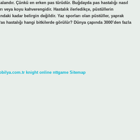
 alandır. Çünkü en erken pas türüdür. Buğdayda pas hastalığı nasıl
ı veya koyu kahverengidir. Hastalık ilerledikçe, püstüllerin
ndaki kadar belirgin değildir. Yaz sporları olan püstüller, yaprak
s hastalığı hangi bitkilerde görülür? Dünya çapında 3000’den fazla
obilya.com.tr
knight online
nttgame
Sitemap