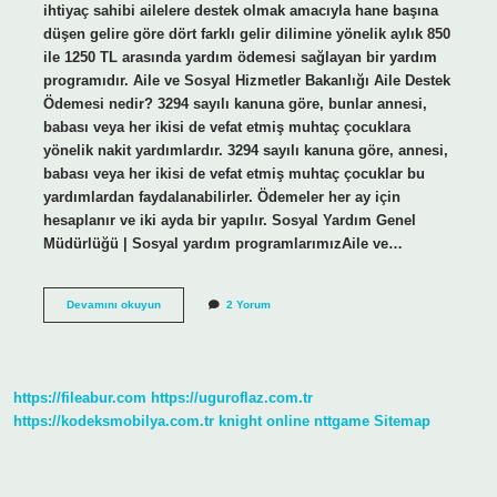
ihtiyaç sahibi ailelere destek olmak amacıyla hane başına
düşen gelire göre dört farklı gelir dilimine yönelik aylık 850
ile 1250 TL arasında yardım ödemesi sağlayan bir yardım
programıdır. Aile ve Sosyal Hizmetler Bakanlığı Aile Destek
Ödemesi nedir? 3294 sayılı kanuna göre, bunlar annesi,
babası veya her ikisi de vefat etmiş muhtaç çocuklara
yönelik nakit yardımlardır. 3294 sayılı kanuna göre, annesi,
babası veya her ikisi de vefat etmiş muhtaç çocuklar bu
yardımlardan faydalanabilirler. Ödemeler her ay için
hesaplanır ve iki ayda bir yapılır. Sosyal Yardım Genel
Müdürlüğü | Sosyal yardım programlarımızAile ve…
Aile
Devamını okuyun
2 Yorum
Destek
Programı
Nelerdir
https://fileabur.com
https://uguroflaz.com.tr
https://kodeksmobilya.com.tr
knight online
nttgame
Sitemap