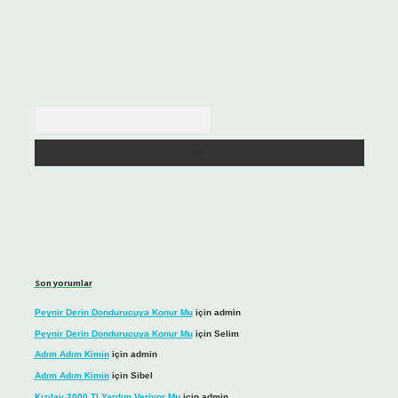
Arama
Son yorumlar
Peynir Derin Dondurucuya Konur Mu
için
admin
Peynir Derin Dondurucuya Konur Mu
için
Selim
Adım Adım Kimin
için
admin
Adım Adım Kimin
için
Sibel
Kızılay 2000 Tl Yardım Veriyor Mu
için
admin