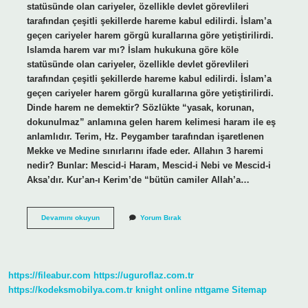
statüsünde olan cariyeler, özellikle devlet görevlileri
tarafından çeşitli şekillerde hareme kabul edilirdi. İslam’a
geçen cariyeler harem görgü kurallarına göre yetiştirilirdi.
Islamda harem var mı? İslam hukukuna göre köle
statüsünde olan cariyeler, özellikle devlet görevlileri
tarafından çeşitli şekillerde hareme kabul edilirdi. İslam’a
geçen cariyeler harem görgü kurallarına göre yetiştirilirdi.
Dinde harem ne demektir? Sözlükte “yasak, korunan,
dokunulmaz” anlamına gelen harem kelimesi haram ile eş
anlamlıdır. Terim, Hz. Peygamber tarafından işaretlenen
Mekke ve Medine sınırlarını ifade eder. Allahın 3 haremi
nedir? Bunlar: Mescid-i Haram, Mescid-i Nebi ve Mescid-i
Aksa’dır. Kur’an-ı Kerim’de “bütün camiler Allah’a…
Dinimizde
Devamını okuyun
Yorum Bırak
Harem
Ne
Demek
https://fileabur.com
https://uguroflaz.com.tr
https://kodeksmobilya.com.tr
knight online
nttgame
Sitemap