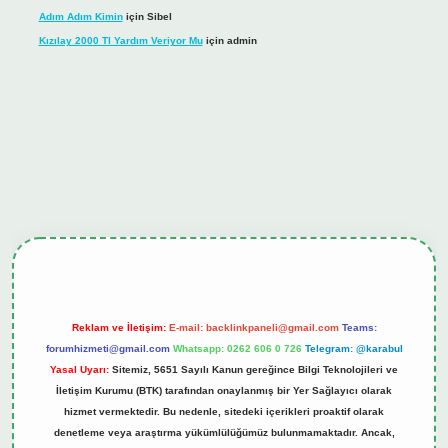
Adım Adım Kimin
için
Sibel
Kızılay 2000 Tl Yardım Veriyor Mu
için
admin
ltonbet güncel giriş
tulipbet.online
Reklam ve İletişim:
E-mail:
backlinkpaneli@gmail.com
Teams:
forumhizmeti@gmail.com
Whatsapp: 0262 606 0 726
Telegram: @karabul
Yasal Uyarı:
Sitemiz, 5651 Sayılı Kanun gereğince Bilgi Teknolojileri ve
İletişim Kurumu (BTK) tarafından onaylanmış bir Yer Sağlayıcı olarak
hizmet vermektedir. Bu nedenle, sitedeki içerikleri proaktif olarak
denetleme veya araştırma yükümlülüğümüz bulunmamaktadır. Ancak,