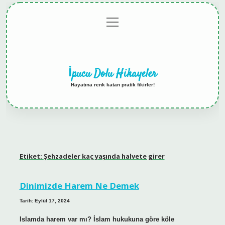
menüyü
Anasayfa
Gizlilik
Yasal
Hakkımızda
aç
Politikası
Uyarı
İpucu Dolu Hikayeler
Hayatına renk katan pratik fikirler!
Etiket:
Şehzadeler kaç yaşında halvete girer
Dinimizde Harem Ne Demek
Tarih: Eylül 17, 2024
Islamda harem var mı? İslam hukukuna göre köle