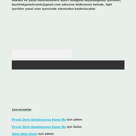
Hukuka ve yasal düzenlemelere aykırı olduğunu düşündüğünüz içerikleri,
backlinkpanelicomtr@gmail.com
adresine bildirmeniz halinde, ilgili
içerikler yasal süre içerisinde sitemizden kaldırılacaktır.
Arama
Son yorumlar
Peynir Derin Dondurucuya Konur Mu
için
admin
Peynir Derin Dondurucuya Konur Mu
için
Selim
Adım Adım Kimin
için
admin