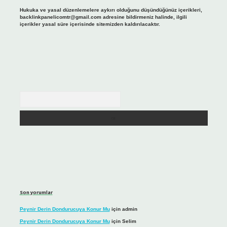
Hukuka ve yasal düzenlemelere aykırı olduğunu düşündüğünüz içerikleri,
backlinkpanelicomtr@gmail.com
adresine bildirmeniz halinde, ilgili
içerikler yasal süre içerisinde sitemizden kaldırılacaktır.
Arama
Son yorumlar
Peynir Derin Dondurucuya Konur Mu
için
admin
Peynir Derin Dondurucuya Konur Mu
için
Selim