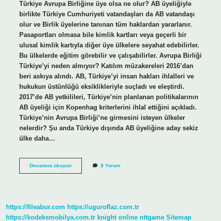
Türkiye Avrupa Birliğine üye olsa ne olur? AB üyeliğiyle
birlikte Türkiye Cumhuriyeti vatandaşları da AB vatandaşı
olur ve Birlik üyelerine tanınan tüm haklardan yararlanır.
Pasaportları olmasa bile kimlik kartları veya geçerli bir
ulusal kimlik kartıyla diğer üye ülkelere seyahat edebilirler.
Bu ülkelerde eğitim görebilir ve çalışabilirler. Avrupa Birliği
Türkiye’yi neden almıyor? Katılım müzakereleri 2016’dan
beri askıya alındı. AB, Türkiye’yi insan hakları ihlalleri ve
hukukun üstünlüğü eksiklikleriyle suçladı ve eleştirdi.
2017’de AB yetkilileri, Türkiye’nin planlanan politikalarının
AB üyeliği için Kopenhag kriterlerini ihlal ettiğini açıkladı.
Türkiye’nin Avrupa Birliği’ne girmesini isteyen ülkeler
nelerdir? Şu anda Türkiye dışında AB üyeliğine aday sekiz
ülke daha…
Avrupa
Devamını okuyun
8 Yorum
Birliği
Üyeliğinden
Çıkarılmak
Mümkün
Mü
https://fileabur.com
https://uguroflaz.com.tr
https://kodeksmobilya.com.tr
knight online
nttgame
Sitemap