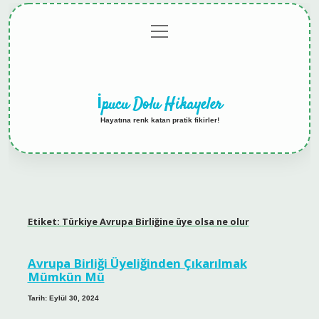
menüyü
Anasayfa
Gizlilik
Yasal
Hakkımızda
aç
Politikası
Uyarı
İpucu Dolu Hikayeler
Hayatına renk katan pratik fikirler!
Etiket:
Türkiye Avrupa Birliğine üye olsa ne olur
Avrupa Birliği Üyeliğinden Çıkarılmak
Mümkün Mü
Tarih: Eylül 30, 2024