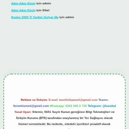
Adım Adım Kimin
için
admin
Adım Adım Kimin
için
Sibel
Kızılay 2000 Tl Yardım Veriyor Mu
için
admin
iş
tulipbet.online
Reklam ve İletişim:
E-mail:
backlinkpaneli@gmail.com
Teams:
forumhizmeti@gmail.com
Whatsapp: 0262 606 0 726
Telegram: @karabul
Yasal Uyarı:
Sitemiz, 5651 Sayılı Kanun gereğince Bilgi Teknolojileri ve
İletişim Kurumu (BTK) tarafından onaylanmış bir Yer Sağlayıcı olarak
hizmet vermektedir. Bu nedenle, sitedeki içerikleri proaktif olarak