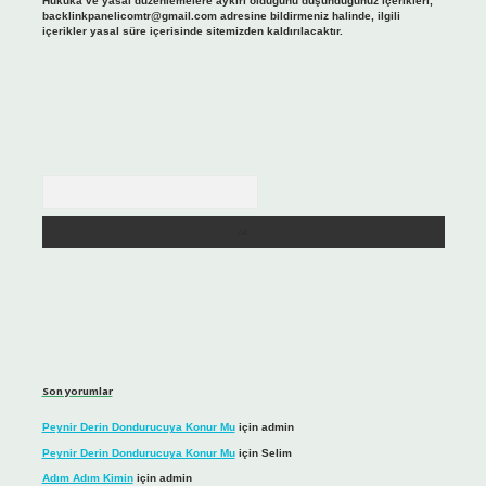
Hukuka ve yasal düzenlemelere aykırı olduğunu düşündüğünüz içerikleri,
backlinkpanelicomtr@gmail.com
adresine bildirmeniz halinde, ilgili
içerikler yasal süre içerisinde sitemizden kaldırılacaktır.
Arama
Son yorumlar
Peynir Derin Dondurucuya Konur Mu
için
admin
Peynir Derin Dondurucuya Konur Mu
için
Selim
Adım Adım Kimin
için
admin