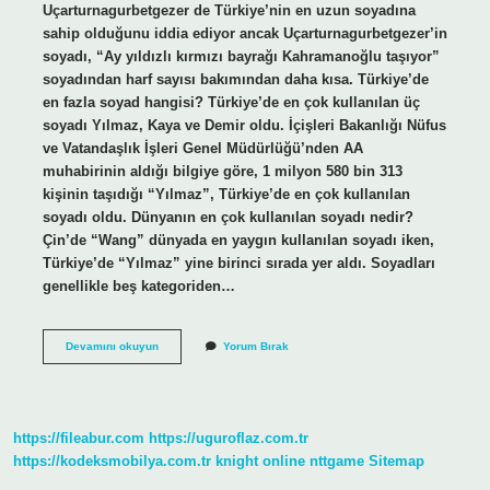
Uçarturnagurbetgezer de Türkiye’nin en uzun soyadına
sahip olduğunu iddia ediyor ancak Uçarturnagurbetgezer’in
soyadı, “Ay yıldızlı kırmızı bayrağı Kahramanoğlu taşıyor”
soyadından harf sayısı bakımından daha kısa. Türkiye’de
en fazla soyad hangisi? Türkiye’de en çok kullanılan üç
soyadı Yılmaz, Kaya ve Demir oldu. İçişleri Bakanlığı Nüfus
ve Vatandaşlık İşleri Genel Müdürlüğü’nden AA
muhabirinin aldığı bilgiye göre, 1 milyon 580 bin 313
kişinin taşıdığı “Yılmaz”, Türkiye’de en çok kullanılan
soyadı oldu. Dünyanın en çok kullanılan soyadı nedir?
Çin’de “Wang” dünyada en yaygın kullanılan soyadı iken,
Türkiye’de “Yılmaz” yine birinci sırada yer aldı. Soyadları
genellikle beş kategoriden…
Türkiyenin
Devamını okuyun
Yorum Bırak
En
Uzun
Soyadı
Nedir
https://fileabur.com
https://uguroflaz.com.tr
https://kodeksmobilya.com.tr
knight online
nttgame
Sitemap