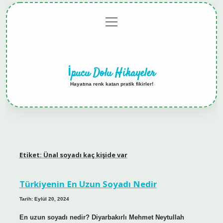
menüyü
Anasayfa
Gizlilik
Yasal
Hakkımızda
aç
Politikası
Uyarı
İpucu Dolu Hikayeler
Hayatına renk katan pratik fikirler!
Etiket:
Ünal soyadı kaç kişide var
Türkiyenin En Uzun Soyadı Nedir
Tarih: Eylül 20, 2024
En uzun soyadı nedir? Diyarbakırlı Mehmet Neytullah