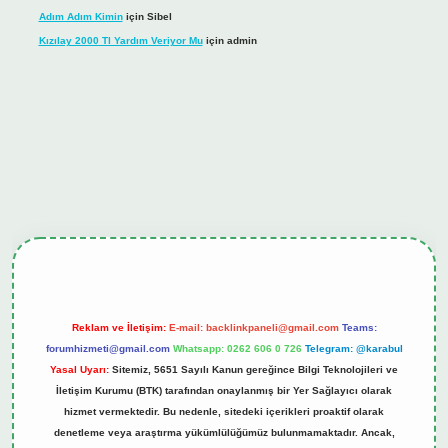
Adım Adım Kimin
için
Sibel
Kızılay 2000 Tl Yardım Veriyor Mu
için
admin
ş
tulipbet.online
Reklam ve İletişim:
E-mail:
backlinkpaneli@gmail.com
Teams:
forumhizmeti@gmail.com
Whatsapp: 0262 606 0 726
Telegram: @karabul
Yasal Uyarı:
Sitemiz, 5651 Sayılı Kanun gereğince Bilgi Teknolojileri ve
İletişim Kurumu (BTK) tarafından onaylanmış bir Yer Sağlayıcı olarak
hizmet vermektedir. Bu nedenle, sitedeki içerikleri proaktif olarak
denetleme veya araştırma yükümlülüğümüz bulunmamaktadır. Ancak,