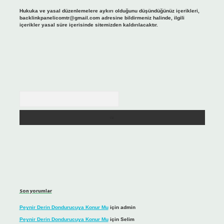
Hukuka ve yasal düzenlemelere aykırı olduğunu düşündüğünüz içerikleri,
backlinkpanelicomtr@gmail.com
adresine bildirmeniz halinde, ilgili
içerikler yasal süre içerisinde sitemizden kaldırılacaktır.
Arama
Son yorumlar
Peynir Derin Dondurucuya Konur Mu
için
admin
Peynir Derin Dondurucuya Konur Mu
için
Selim