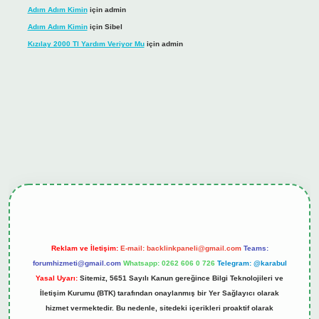
Adım Adım Kimin
için
admin
Adım Adım Kimin
için
Sibel
Kızılay 2000 Tl Yardım Veriyor Mu
için
admin
ş
tulipbet.online
Reklam ve İletişim:
E-mail:
backlinkpaneli@gmail.com
Teams:
forumhizmeti@gmail.com
Whatsapp: 0262 606 0 726
Telegram: @karabul
Yasal Uyarı:
Sitemiz, 5651 Sayılı Kanun gereğince Bilgi Teknolojileri ve
İletişim Kurumu (BTK) tarafından onaylanmış bir Yer Sağlayıcı olarak
hizmet vermektedir. Bu nedenle, sitedeki içerikleri proaktif olarak