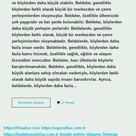
ve köylerden daha küçük olabilir. Beldeler, genellikle
köylerden farklı olarak küçük bir merkezden ve çevre
yerleşimlerden oluşmuştur. Beldeler, özellikle ülkemizde
çok yaygındır ve her yerde bulunabilir. Beldeler, köylerden
daha küçük yerleşim yerleridir. Beldelerde, genellikle
köylerden farklı olarak, küçük bir merkezden ve çevre
yerleşimlerden oluşmaktadır. Beldelerde, köylerden daha
fazla insan vardır. Beldelerde, genellikle, köylerden daha
fazla kamu hizmeti, özellikle sağlık, eğitim ve ulaşım
hizmetleri mevcuttur. Beldeler, bazı ülkelerde köylerle
karıştırılmamalıdır. Beldeler, genellikle, köylerden daha
büyük alanlara sahip olmaları nedeniyle, köylerden farklı
olarak daha büyük sayıda insanı barındırırlar. Ayrıca,
beldelerde, köylerden daha fazla…
Belde
Devamını okuyun
2 Yorum
ne
demek
isim
https://fileabur.com
https://uguroflaz.com.tr
https://kodeksmobilya.com.tr
knight online
nttgame
Sitemap