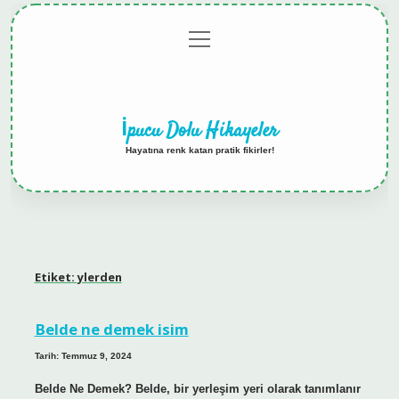
menüyü
Anasayfa
Gizlilik
Yasal
Hakkımızda
aç
Politikası
Uyarı
İpucu Dolu Hikayeler
Hayatına renk katan pratik fikirler!
Etiket:
ylerden
Belde ne demek isim
Tarih: Temmuz 9, 2024
Belde Ne Demek? Belde, bir yerleşim yeri olarak tanımlanır