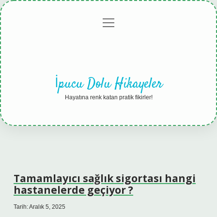
menüyü
Anasayfa
Gizlilik
Yasal
Hakkımızda
aç
Politikası
Uyarı
İpucu Dolu Hikayeler
Hayatına renk katan pratik fikirler!
Tamamlayıcı sağlık sigortası hangi
hastanelerde geçiyor ?
Tarih: Aralık 5, 2025