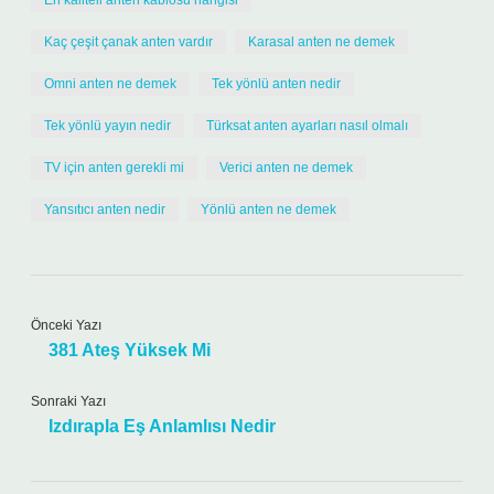
En kaliteli anten kablosu hangisi
Kaç çeşit çanak anten vardır
Karasal anten ne demek
Omni anten ne demek
Tek yönlü anten nedir
Tek yönlü yayın nedir
Türksat anten ayarları nasıl olmalı
TV için anten gerekli mi
Verici anten ne demek
Yansıtıcı anten nedir
Yönlü anten ne demek
Önceki Yazı
381 Ateş Yüksek Mi
Sonraki Yazı
Izdırapla Eş Anlamlısı Nedir