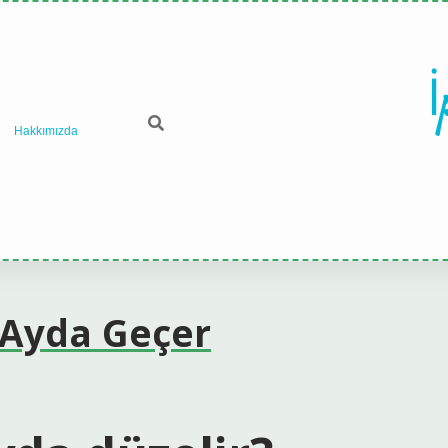
İ
Hakkımızda
 Ayda Geçer