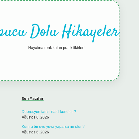
pucu Dolu Hikayeler
Hayatına renk katan pratik fikirler!
Sidebar
hiltonbet güncel giriş
tul
Son Yazılar
Depresyon tanısı nasıl konulur ?
Ağustos 6, 2026
Kumru bir eve yuva yaparsa ne olur ?
Ağustos 6, 2026