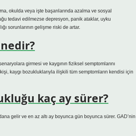
alma, okulda veya işte başarılarında azalma ve sosyal
uğu tedavi edilmezse depresyon, panik ataklar, uyku
ığı sorunlarının gelişme riski de artar.
 nedir?
i senaryolara girmesi ve kaygının fiziksel semptomlarını
işi, kaygı bozukluklarıyla ilişkili tüm semptomların kendisi için
ukluğu kaç ay sürer?
ana gelir ve en az altı ay boyunca gün boyunca sürer. GAD’nin