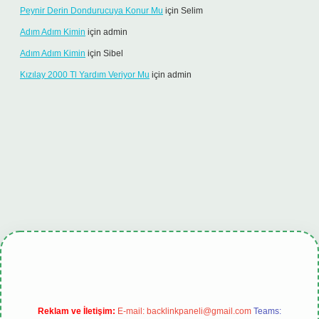
Peynir Derin Dondurucuya Konur Mu
için
Selim
Adım Adım Kimin
için
admin
Adım Adım Kimin
için
Sibel
Kızılay 2000 Tl Yardım Veriyor Mu
için
admin
lipbet.online
Reklam ve İletişim:
E-mail:
backlinkpaneli@gmail.com
Teams: