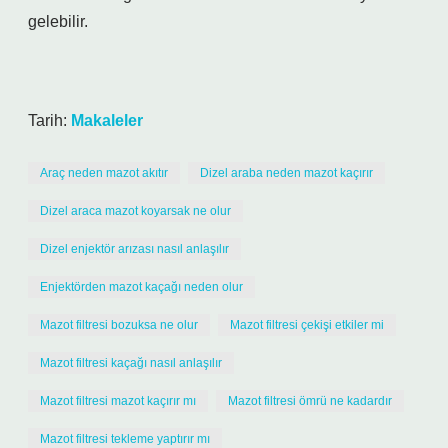
gelebilir.
Tarih:
Makaleler
Araç neden mazot akıtır
Dizel araba neden mazot kaçırır
Dizel araca mazot koyarsak ne olur
Dizel enjektör arızası nasıl anlaşılır
Enjektörden mazot kaçağı neden olur
Mazot filtresi bozuksa ne olur
Mazot filtresi çekişi etkiler mi
Mazot filtresi kaçağı nasıl anlaşılır
Mazot filtresi mazot kaçırır mı
Mazot filtresi ömrü ne kadardır
Mazot filtresi tekleme yaptırır mı