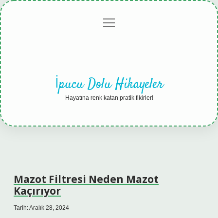
menüyü
Anasayfa
Gizlilik
Yasal
Hakkımızda
aç
Politikası
Uyarı
İpucu Dolu Hikayeler
Hayatına renk katan pratik fikirler!
Mazot Filtresi Neden Mazot
Kaçırıyor
Tarih: Aralık 28, 2024