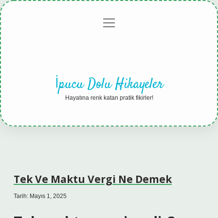
menüyü
Anasayfa
Gizlilik
Yasal
Hakkımızda
aç
Politikası
Uyarı
İpucu Dolu Hikayeler
Hayatına renk katan pratik fikirler!
Tek Ve Maktu Vergi Ne Demek
Tarih: Mayıs 1, 2025