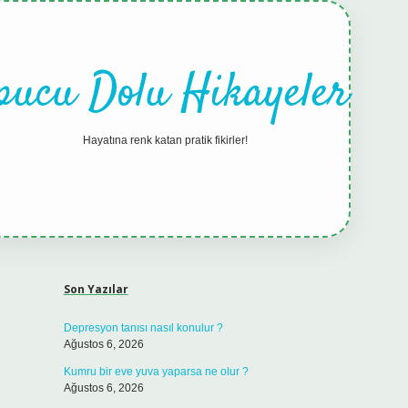
pucu Dolu Hikayeler
Hayatına renk katan pratik fikirler!
Sidebar
hiltonbet güncel giriş
tulipbet.online
Son Yazılar
Depresyon tanısı nasıl konulur ?
Ağustos 6, 2026
Kumru bir eve yuva yaparsa ne olur ?
Ağustos 6, 2026