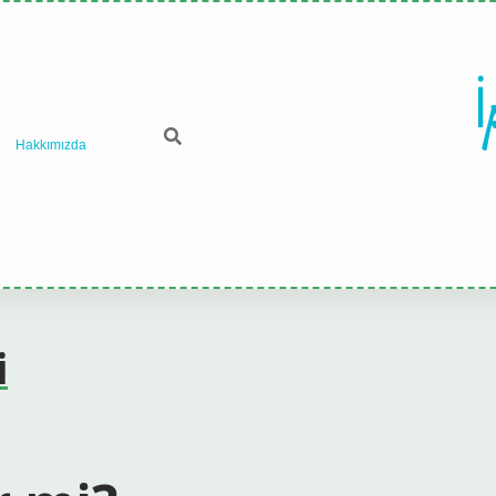
İ
Hakkımızda
i